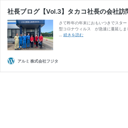
社長ブログ【Vol.3】タカコ社長の会社
さて昨年の年末におもいつきでスタート
型コロナウィルス が急速に蔓延しま
社
…
続きを読む
長
ブ
ロ
グ
アルミ 株式会社フジタ
【Vol.3】
タ
カ
コ
社
長
の
会
社
訪
問