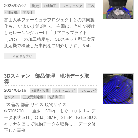
2025/07/07
測定
5軸加工
スキャニング
三次
元測定機
アルミ
富山大学フォーミュラプロジェクトとの共同製
作も、 いよいよ第3弾へ。 今回は、当社が製作
したレーシングカー用 「リアアップライト
（L/R）」の加工精度を、 3Dスキャナ型三次元
測定機で検証した事例をご紹介します。 &nb …
この記事を読む
3Dスキャン 部品修理 現物データ取
得
2024/01/16
修理・改修
スキャニング
マシニング
センター
三次元測定機
切削加工
製品名 部品 サイズ 現物サイズ
Φ500*200 重さ 50kg まで ロット 1～ デ
ータ形式 STL、OBJ、3MF、STEP、IGES 3Dス
キャナを使って現物データを取得し、 データ修
正した事例 …