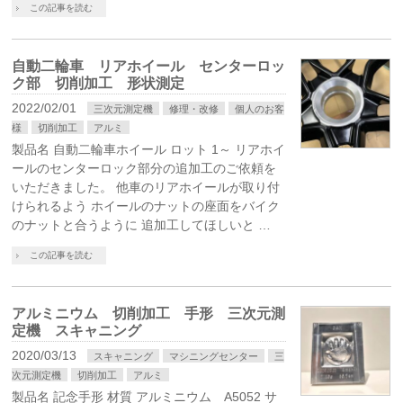
この記事を読む
自動二輪車 リアホイール センターロッ
ク部 切削加工 形状測定
2022/02/01
三次元測定機
修理・改修
個人のお客
様
切削加工
アルミ
製品名 自動二輪車ホイール ロット 1～ リアホイ
ールのセンターロック部分の追加工のご依頼を
いただきました。 他車のリアホイールが取り付
けられるよう ホイールのナットの座面をバイク
のナットと合うように 追加工してほしいと …
この記事を読む
アルミニウム 切削加工 手形 三次元測
定機 スキャニング
2020/03/13
スキャニング
マシニングセンター
三
次元測定機
切削加工
アルミ
製品名 記念手形 材質 アルミニウム A5052 サ