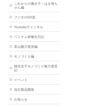
これからの働き方～はる母ち
ゃん編
フジタのDX道
Youtubeチャンネル
ベトナム研修生日記
富山魅力発見編
モノづくり編
移住女子モノづくり魅力発見
記
イベント
自社製品開発
お知らせ