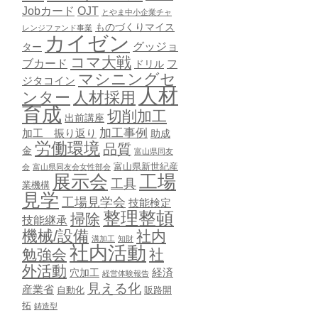
Jobカード
OJT
とやま中小企業チャ
ものづくりマイス
レンジファンド事業
カイゼン
グッジョ
ター
コマ大戦
ブカード
ドリル
フ
マシニングセ
ジタコイン
人材
ンター
人材採用
育成
切削加工
出前講座
加工事例
加工 振り返り
助成
労働環境
品質
金
富山県同友
富山県新世紀産
会
富山県同友会女性部会
展示会
工場
工具
業機構
見学
工場見学会
技能検定
整理整頓
掃除
技能継承
機械/設備
社内
溝加工
知財
社内活動
勉強会
社
外活動
穴加工
経済
経営体験報告
見える化
産業省
自動化
販路開
拓
鋳造型