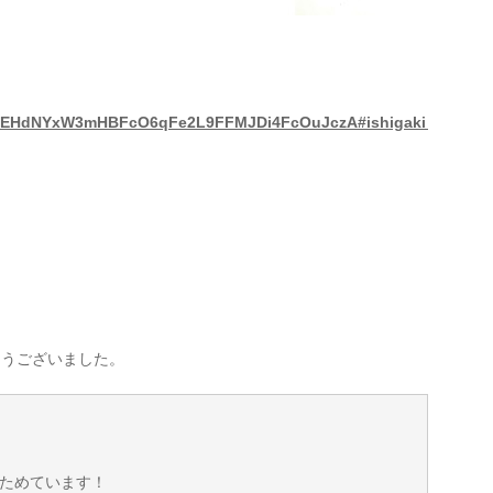
nIEHdNYxW3mHBFcO6qFe2L9FFMJDi4FcOuJczA#ishigaki_sub
とうございました。
ためています！