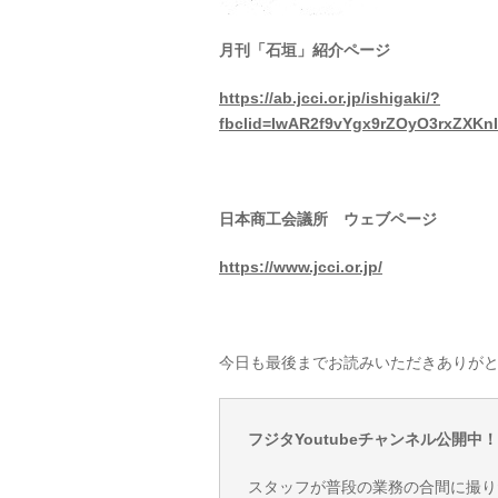
月刊「石垣」紹介ページ
https://ab.jcci.or.jp/ishigaki/?
fbclid=IwAR2f9vYgx9rZOyO3rxZXK
日本商工会議所 ウェブページ
https://www.jcci.or.jp/
今日も最後までお読みいただきありが
フジタYoutubeチャンネル公開中！
スタッフが普段の業務の合間に撮り