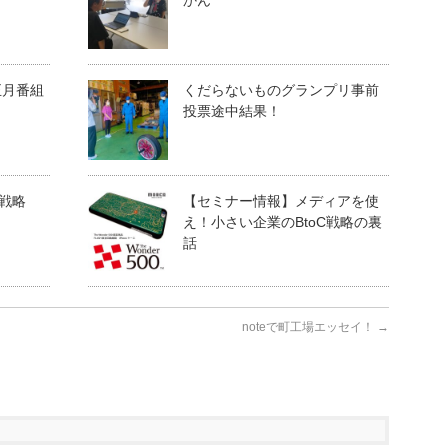
かん
正月番組
くだらないものグランプリ事前
投票途中結果！
ス戦略
【セミナー情報】メディアを使
え！小さい企業のBtoC戦略の裏
話
noteで町工場エッセイ！
→