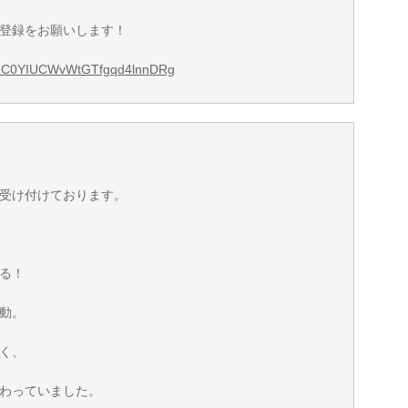
登録をお願いします！
l/UC0YIUCWvWtGTfgqd4lnnDRg
受け付けております。
る！
動。
く、
わっていました。