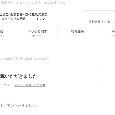
・工場見学・ミュージアム見学 株式会社フジタ
営業時間 8：15
報
フジタ多脳工
製作事例
会
ogy
quality
info
c
ディア情報】月刊石垣に掲載いただきました
掲載いただきました
カテゴリー :
メディア掲載・社外活動
り上げていただきました。