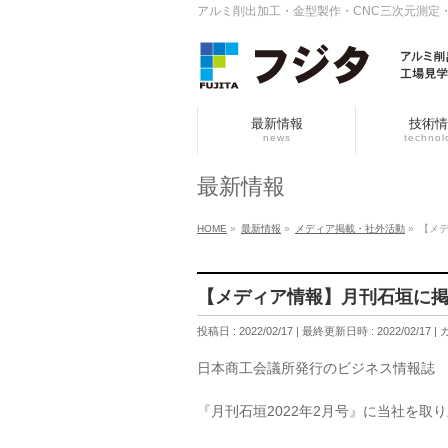
アルミ削出加工・金型製作・CNC三次元測定
最新情報
技術情
news
technol
最新情報
HOME
»
最新情報
»
メディア掲載・社外活動
»
【メ
【メディア情報】月刊石垣に
投稿日 : 2022/02/17
最終更新日時 : 2022/02/17
日本商工会議所発行のビジネス情報誌
『月刊石垣2022年2月号』に当社を取