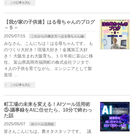
この記事を読む
【我が家の子供達】はる母ちゃんのブログ
－５－
2025/07/15
これからの働き方～はる母ちゃん編
みなさん、こんにちは！はる母ちゃんです。 も
のづくり大好き！現場大好き！金属加工大好
き！ 大阪生まれ大阪育ち。１０年前に富山に移
住。 富山県高岡市福岡町の株式会社フジタで、
４人の子供を育てながら、エンジニアとして製
造現 …
この記事を読む
町工場の未来を変える！AIツール活用術
⑤-議事録をAIに任せたら、10分で終わっ
た話
2025/05/07
AIツール活用術
皆さんこんにちは。農オタスタッフです。 議