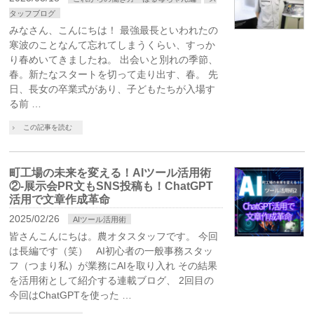
タッフブログ
みなさん、こんにちは！ 最強最長といわれたの
寒波のことなんて忘れてしまうくらい、すっか
り春めいてきましたね。 出会いと別れの季節、
春。新たなスタートを切って走り出す、春。 先
日、長女の卒業式があり、子どもたちが入場す
る前 …
この記事を読む
町工場の未来を変える！AIツール活用術
②-展示会PR文もSNS投稿も！ChatGPT
活用で文章作成革命
2025/02/26
AIツール活用術
皆さんこんにちは。農オタスタッフです。 今回
は長編です（笑） AI初心者の一般事務スタッ
フ（つまり私）が業務にAIを取り入れ その結果
を活用術として紹介する連載ブログ、 2回目の
今回はChatGPTを使った …