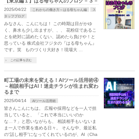
【東京編１】はる母ちゃんのブログ－３－
2025/04/22
これからの働き方～はる母ちゃん編
ス
タッフブログ
みなさん、こんにちは！ この時期は目がかゆ
く、鼻水も少し出ますが、、、 花粉症であるこ
とを絶対に認めたくない、認めたら負けや！と
思っている 株式会社フジタの『はる母ちゃん』
です。笑 ものづくり大好き！現場大 …
この記事を読む
町工場の未来を変える！AIツール活用術④
－相談相手はAI！迷走チラシが生まれ変わ
るまで
2025/04/14
AIツール活用術
皆さんこんにちは。 広報や採用などを一人で担
当していると、 「これで本当にいいのか
な…？」と思いながらも、 相談相手もいないま
ま一人で作業を進める日々。 そんな中、最近私
の“話し相手”になってくれているのが、AI（Cha