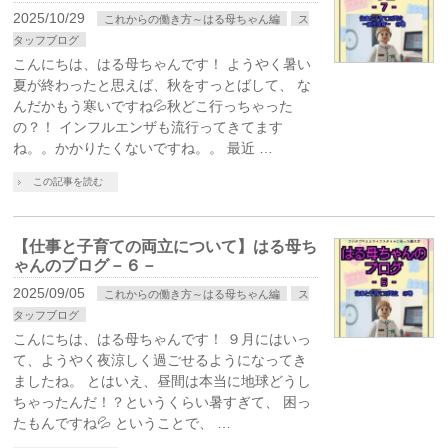
2025/10/29
これからの働き方～はる母ちゃん編
ス
タッフブログ
こんにちは、はる母ちゃんです！ ようやく暑い
夏が終わったと思えば、秋をすっとばして、 な
んだかもう寒いですね💦秋どこ行っちゃった
の？！ インフルエンザも流行ってきてます
ね。。かかりたくないですね。。 最近 …
この記事を読む
【仕事と子育ての両立について】はる母ち
ゃんのブログ－６－
2025/09/05
これからの働き方～はる母ちゃん編
ス
タッフブログ
こんにちは、はる母ちゃんです！ ９月にはいっ
て、ようやく夜涼しく過ごせるようになってき
ましたね。 とはいえ、昼間は本当に地球どうし
ちゃったんだ！？というくらい暑すぎて、 困っ
たもんですね💦 ということで、 …