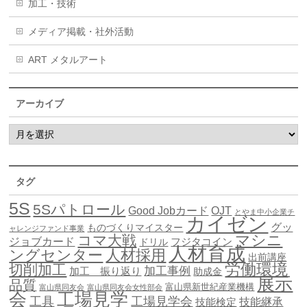
加工・技術
メディア掲載・社外活動
ART メタルアート
アーカイブ
タグ
5S
5Sパトロール
Good Jobカード
OJT
とやま中小企業チ
カイゼン
グッ
ものづくりマイスター
ャレンジファンド事業
マシニ
コマ大戦
ジョブカード
ドリル
フジタコイン
人材育成
ングセンター
人材採用
出前講座
労働環境
切削加工
加工事例
加工 振り返り
助成金
展示
品質
富山県新世紀産業機構
富山県同友会
富山県同友会女性部会
会
工場見学
工具
工場見学会
技能継承
技能検定