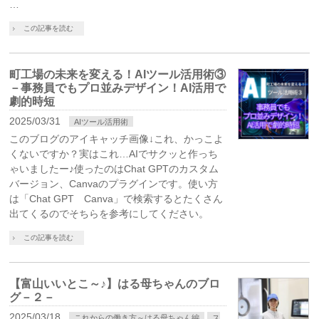
…
この記事を読む
町工場の未来を変える！AIツール活用術③
－事務員でもプロ並みデザイン！AI活用で
劇的時短
2025/03/31
AIツール活用術
このブログのアイキャッチ画像↓これ、かっこよ
くないですか？実はこれ…AIでサクッと作っち
ゃいましたー♪使ったのはChat GPTのカスタム
バージョン、Canvaのプラグインです。使い方
は「Chat GPT Canva」で検索するとたくさん
出てくるのでそちらを参考にしてください。
この記事を読む
【富山いいとこ～♪】はる母ちゃんのブロ
グ－２－
2025/03/18
これからの働き方～はる母ちゃん編
ス