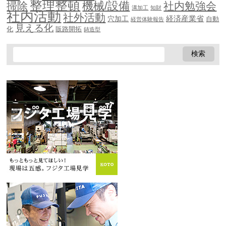
整理整頓
機械/設備
掃除
社内勉強会
溝加工
知財
社内活動
社外活動
穴加工
経済産業省
自動
経営体験報告
見える化
化
販路開拓
鋳造型