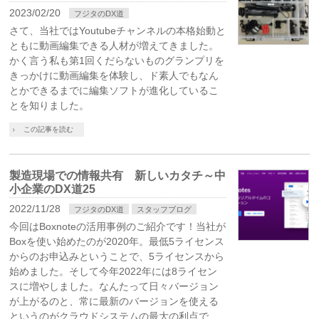
2023/02/20
フジタのDX道
さて、当社ではYoutubeチャンネルの本格始動と
ともに動画編集できる人材が増えてきました。
かく言う私も第1回くだらないものグランプリを
きっかけに動画編集を体験し、ド素人でもなん
とかできるまでに編集ソフトが進化しているこ
とを知りました。
この記事を読む
製造現場での情報共有 新しいカタチ～中
小企業のDX道25
2022/11/28
フジタのDX道
スタッフブログ
今回はBoxnoteの活用事例のご紹介です！当社が
Boxを使い始めたのが2020年。最低5ライセンス
からのお申込みということで、5ライセンスから
始めました。そして今年2022年には8ライセン
スに増やしました。なんたって日々バージョン
が上がるのと、常に最新のバージョンを使える
というのがクラウドシステムの最大の利点で