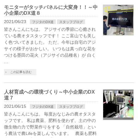
モニターがタッチパネルに大変身！！～中
小企業のDX道８
2021/06/23
フジタのDX道
スタッフブログ
皆さんこんにちは。 アジサイの季節に心癒され
ている農オタスタッフです！ ここ富山でも美し
く色づいてきました。 ただ、今年は自宅のアジ
サイの様子がおかしい。 いつもは真っ白な花を
つける墨田の花火（アジサイの品種名）が 白く
…
この記事を読む
人材育成への環境づくり～中小企業のDX
道７
2021/06/15
フジタのDX道
スタッフブログ
皆さんこんにちは。 毎度おなじみの農オタスタ
ッフです。 私は農薬、肥料を使わず、土の中の
微生物の力で野菜作りをする 「自然栽培」とい
う農法で農Lifeを楽しんでいます。 農薬も肥料