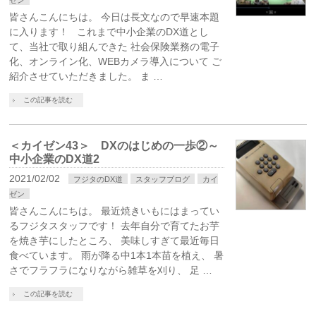
皆さんこんにちは。 今日は長文なので早速本題
に入ります！ これまで中小企業のDX道とし
て、当社で取り組んできた 社会保険業務の電子
化、オンライン化、WEBカメラ導入について ご
紹介させていただきました。 ま …
この記事を読む
＜カイゼン43＞ DXのはじめの一歩②～
中小企業のDX道2
2021/02/02
フジタのDX道
スタッフブログ
カイ
ゼン
皆さんこんにちは。 最近焼きいもにはまってい
るフジタスタッフです！ 去年自分で育てたお芋
を焼き芋にしたところ、 美味しすぎて最近毎日
食べています。 雨が降る中1本1本苗を植え、 暑
さでフラフラになりながら雑草を刈り、 足 …
この記事を読む