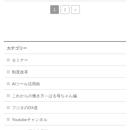
1
2
»
カテゴリー
セミナー
制度改革
AIツール活用術
これからの働き方～はる母ちゃん編
フジタのDX道
Youtubeチャンネル