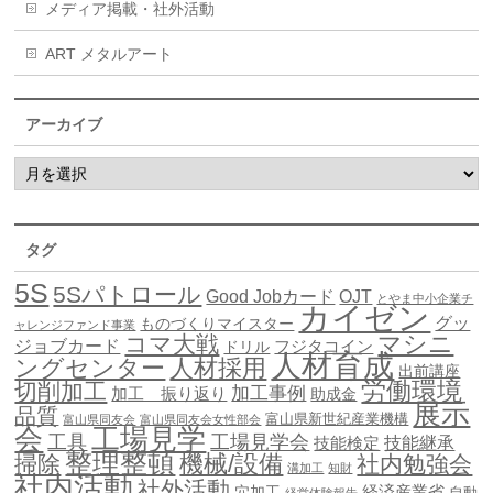
メディア掲載・社外活動
ART メタルアート
アーカイブ
タグ
5S
5Sパトロール
Good Jobカード
OJT
とやま中小企業チ
カイゼン
グッ
ものづくりマイスター
ャレンジファンド事業
マシニ
コマ大戦
ジョブカード
ドリル
フジタコイン
人材育成
ングセンター
人材採用
出前講座
労働環境
切削加工
加工事例
加工 振り返り
助成金
展示
品質
富山県新世紀産業機構
富山県同友会
富山県同友会女性部会
会
工場見学
工具
工場見学会
技能継承
技能検定
整理整頓
機械/設備
掃除
社内勉強会
溝加工
知財
社内活動
社外活動
穴加工
経済産業省
自動
経営体験報告