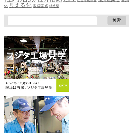
見える化
化
販路開拓
鋳造型