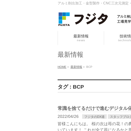
アルミ削出加工・金型製作・CNC三次元測定
最新情報
技術情
news
technol
最新情報
HOME
»
最新情報
»
BCP
タグ : BCP
常識を捨てるだけで進むデジタル化
2022/04/26
フジタのDX道
スタッフブロ
皆様こんにちは。 桜の次は苺の花！の
いています！ これが全て苺になるかと