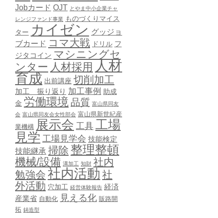
Jobカード
OJT
とやま中小企業チャ
ものづくりマイス
レンジファンド事業
カイゼン
グッジョ
ター
コマ大戦
ブカード
ドリル
フ
マシニングセ
ジタコイン
人材
ンター
人材採用
育成
切削加工
出前講座
加工事例
加工 振り返り
助成
労働環境
品質
金
富山県同友
富山県新世紀産
会
富山県同友会女性部会
展示会
工場
工具
業機構
見学
工場見学会
技能検定
整理整頓
掃除
技能継承
機械/設備
社内
溝加工
知財
社内活動
勉強会
社
外活動
穴加工
経済
経営体験報告
見える化
産業省
自動化
販路開
拓
鋳造型