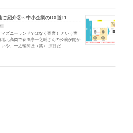
能ご紹介②～中小企業のDX道11
グ
ディズニーランドではなく寄席！ という実
日地元高岡で春風亭一之輔さんの公演が開か
いや、一之輔師匠（笑） 演目だ …