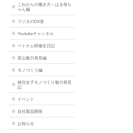
これからの働き方～はる母ち
ゃん編
フジタのDX道
Youtubeチャンネル
ベトナム研修生日記
富山魅力発見編
モノづくり編
移住女子モノづくり魅力発見
記
イベント
自社製品開発
お知らせ