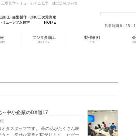
・工場見学・ミュージアム見学 株式会社フジタ
営業時間 8：15
報
フジタ多脳工
製作事例
会
ogy
quality
info
c
～中小企業のDX道17
グ
農オタスタッフです。 苺の花がたくさん咲
思うと…幸せな妄想が広がります。 ただ一