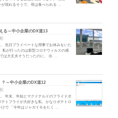
ンが現れるそうで、苺は食べられる …
える～中小企業のDX道13
グ
。 先日プライベートな用事でお休みをいた
。 私が行ったのは新型コロナウィルスの感
では大丈夫そうだったのに、 出 …
？～中小企業のDX道12
グ
。 年末、年始とマクドナルドのフライドポ
ポテトフライが大好きな私、かなりポテトロ
けで 「今年はジャガイモをたく …