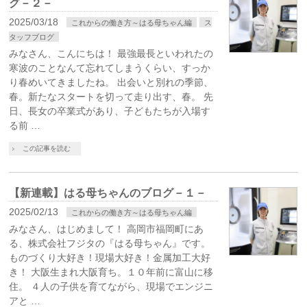
グ－２－
2025/03/18
これからの働き方～はる母ちゃん編
ス
タッフブログ
みなさん、こんにちは！ 最強最長といわれたの
寒波のことなんて忘れてしまうくらい、すっか
り春めいてきましたね。 出会いと別れの季節、
春。新たなスタートを切って走り出す、春。 先
日、長女の卒業式があり、子どもたちが入場す
る前 …
この記事を読む
【新連載】はる母ちゃんのブログ－１－
2025/02/13
これからの働き方～はる母ちゃん編
みなさん、はじめまして！ 高岡市福岡町にあ
る、株式会社フジタの『はる母ちゃん』です。
ものづくり大好き！現場大好き！金属加工大好
き！ 大阪生まれ大阪育ち。１０年前に富山に移
住。 ４人の子供を育てながら、現場でエンジニ
アと …