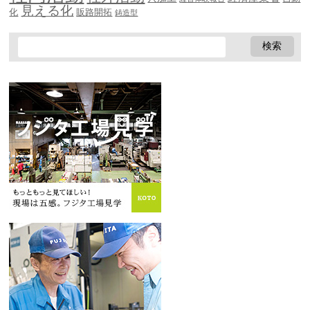
見える化
化
販路開拓
鋳造型