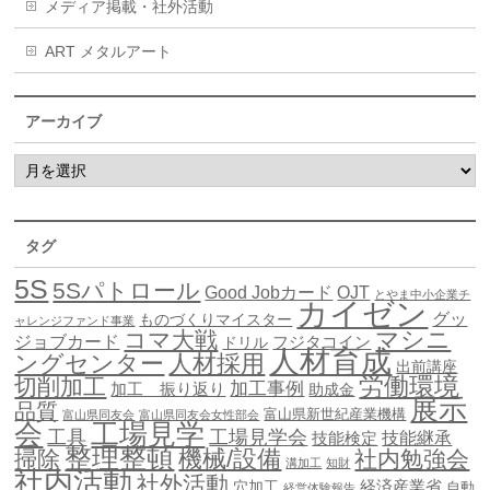
メディア掲載・社外活動
ART メタルアート
アーカイブ
タグ
5S
5Sパトロール
Good Jobカード
OJT
とやま中小企業チ
カイゼン
グッ
ものづくりマイスター
ャレンジファンド事業
マシニ
コマ大戦
ジョブカード
ドリル
フジタコイン
人材育成
ングセンター
人材採用
出前講座
労働環境
切削加工
加工事例
加工 振り返り
助成金
展示
品質
富山県新世紀産業機構
富山県同友会
富山県同友会女性部会
会
工場見学
工具
工場見学会
技能継承
技能検定
整理整頓
機械/設備
掃除
社内勉強会
溝加工
知財
社内活動
社外活動
穴加工
経済産業省
自動
経営体験報告