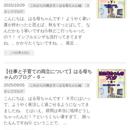
2025/10/29
これからの働き方～はる母ちゃん編
ス
タッフブログ
こんにちは、はる母ちゃんです！ ようやく暑い
夏が終わったと思えば、秋をすっとばして、 な
んだかもう寒いですね💦秋どこ行っちゃった
の？！ インフルエンザも流行ってきてます
ね。。かかりたくないですね。。 最近 …
この記事を読む
【仕事と子育ての両立について】はる母ち
ゃんのブログ－６－
2025/09/05
これからの働き方～はる母ちゃん編
ス
タッフブログ
こんにちは、はる母ちゃんです！ ９月にはいっ
て、ようやく夜涼しく過ごせるようになってき
ましたね。 とはいえ、昼間は本当に地球どうし
ちゃったんだ！？というくらい暑すぎて、 困っ
たもんですね💦 ということで、 …