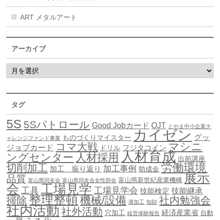
ART メタルアート
アーカイブ
タグ
5S
5Sパトロール
Good Jobカード
OJT
とやま中小企業チ
カイゼン
グッ
ものづくりマイスター
ャレンジファンド事業
マシニ
コマ大戦
ジョブカード
ドリル
フジタコイン
人材育成
ングセンター
人材採用
出前講座
労働環境
切削加工
加工事例
加工 振り返り
助成金
展示
品質
富山県新世紀産業機構
富山県同友会
富山県同友会女性部会
会
工場見学
工具
工場見学会
技能継承
技能検定
整理整頓
機械/設備
掃除
社内勉強会
溝加工
知財
社内活動
社外活動
穴加工
経済産業省
自動
経営体験報告