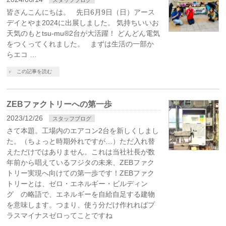
皆さんこんにちは。 先日6月9日（日）アース
デイとやま2024に出展しました。 気持ちいいお
天気のもとtsu-mu®2台が大活躍！ どんどん電気
をつくってくれました。 まずは生活の一部か
らエコ …
この記事を読む
ZEBファクトリーへの第一歩
2023/12/26
スタッフブログ
さて本題。工場内のエアコン2台を新しくしまし
た。（ちょっと時期外れですが…）ただ入れ替
えただけではありません。これは当社社長が数
年前から唱えているフジタの未来、ZEBファク
トリー実現へ向けての第一歩です！ZEBファク
トリーとは、ゼロ・エネルギー・ビルディン
グ の略語で、エネルギーを自給自足する建物
を意味します。つまり、使う分だけ作れればプ
ラスマイナスゼロってことですね