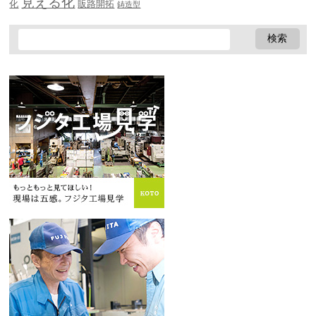
見える化
化
販路開拓
鋳造型