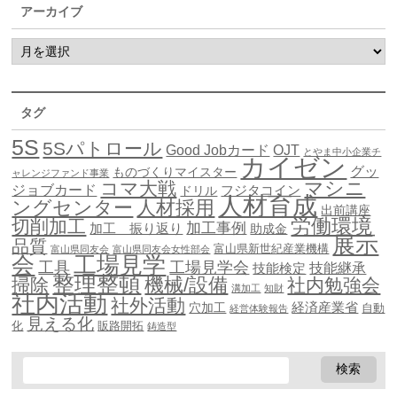
アーカイブ
タグ
5S
5Sパトロール
Good Jobカード
OJT
とやま中小企業チ
カイゼン
グッ
ものづくりマイスター
ャレンジファンド事業
マシニ
コマ大戦
ジョブカード
ドリル
フジタコイン
人材育成
ングセンター
人材採用
出前講座
労働環境
切削加工
加工事例
加工 振り返り
助成金
展示
品質
富山県新世紀産業機構
富山県同友会
富山県同友会女性部会
会
工場見学
工具
工場見学会
技能継承
技能検定
整理整頓
機械/設備
掃除
社内勉強会
溝加工
知財
社内活動
社外活動
穴加工
経済産業省
自動
経営体験報告
見える化
化
販路開拓
鋳造型