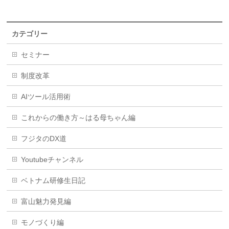
カテゴリー
セミナー
制度改革
AIツール活用術
これからの働き方～はる母ちゃん編
フジタのDX道
Youtubeチャンネル
ベトナム研修生日記
富山魅力発見編
モノづくり編