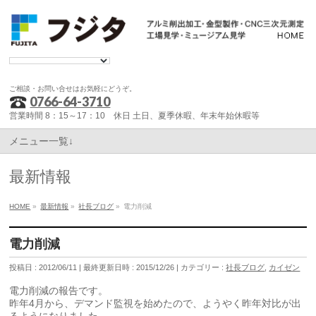
ご相談・お問い合せはお気軽にどうぞ。
0766-64-3710
営業時間 8：15～17：10 休日 土日、夏季休暇、年末年始休暇等
メニュー一覧↓
最新情報
HOME
»
最新情報
»
社長ブログ
»
電力削減
電力削減
投稿日 : 2012/06/11
最終更新日時 : 2015/12/26
カテゴリー :
社長ブログ
,
カイゼン
電力削減の報告です。
昨年4月から、デマンド監視を始めたので、ようやく昨年対比が出
るようになりました。