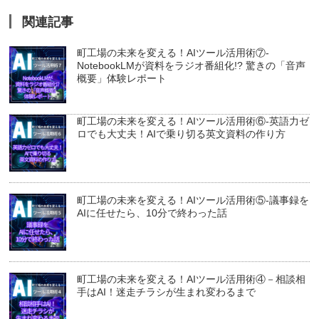
関連記事
町工場の未来を変える！AIツール活用術⑦-
NotebookLMが資料をラジオ番組化!? 驚きの「音声
概要」体験レポート
町工場の未来を変える！AIツール活用術⑥-英語力ゼ
ロでも大丈夫！AIで乗り切る英文資料の作り方
町工場の未来を変える！AIツール活用術⑤-議事録を
AIに任せたら、10分で終わった話
町工場の未来を変える！AIツール活用術④－相談相
手はAI！迷走チラシが生まれ変わるまで