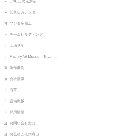
CNC三次元測定
営業日カレンダー
フジタ多脳工
チームビルディング
工場見学
Factory Art Museum Toyama
製作事例
会社情報
沿革
設備機械
採用情報
お問い合せ窓口
お見積ご依頼窓口