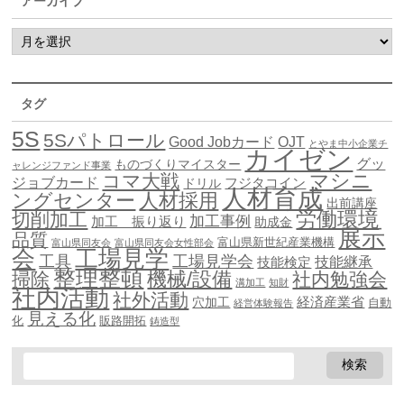
アーカイブ
タグ
5S
5Sパトロール
Good Jobカード
OJT
とやま中小企業チ
カイゼン
グッ
ものづくりマイスター
ャレンジファンド事業
マシニ
コマ大戦
ジョブカード
ドリル
フジタコイン
人材育成
ングセンター
人材採用
出前講座
労働環境
切削加工
加工事例
加工 振り返り
助成金
展示
品質
富山県新世紀産業機構
富山県同友会
富山県同友会女性部会
会
工場見学
工具
工場見学会
技能継承
技能検定
整理整頓
機械/設備
掃除
社内勉強会
溝加工
知財
社内活動
社外活動
穴加工
経済産業省
自動
経営体験報告
見える化
化
販路開拓
鋳造型