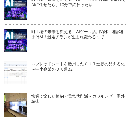
AIに任せたら、10分で終わった話
町工場の未来を変える！AIツール活用術④－相談相
手はAI！迷走チラシが生まれ変わるまで
スプレッドシートを活用したＯＪＴ進捗の見える化
～中小企業のＤＸ道32
快適で楽しい節約で電気代削減～カワルンゼ 番外
編①