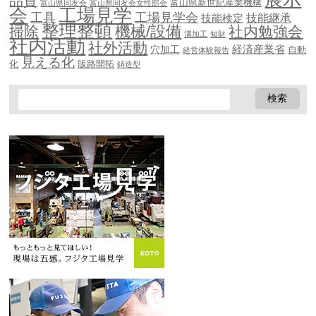
品質
富山県新世紀産業機構
富山県同友会
富山県同友会女性部会
会
工場見学
工具
工場見学会
技能継承
技能検定
整理整頓
機械/設備
掃除
社内勉強会
溝加工
知財
社内活動
社外活動
穴加工
経済産業省
自動
経営体験報告
見える化
化
販路開拓
鋳造型