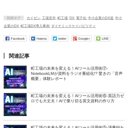
投稿タグ
カイゼン
,
工場見学
,
町工場
,
DX
,
電子化
,
中小企業のDX道
,
中小
企業のDX
,
町工場DX導入事例
,
ダイナミックケイパビリティ
Facebook
Hatena
twitter
Google+
LINE
関連記事
町工場の未来を変える！AIツール活用術⑦-
NotebookLMが資料をラジオ番組化!? 驚きの「音声
概要」体験レポート
町工場の未来を変える！AIツール活用術⑥-英語力ゼ
ロでも大丈夫！AIで乗り切る英文資料の作り方
町工場の未来を変える！AIツール活用術⑤-議事録を