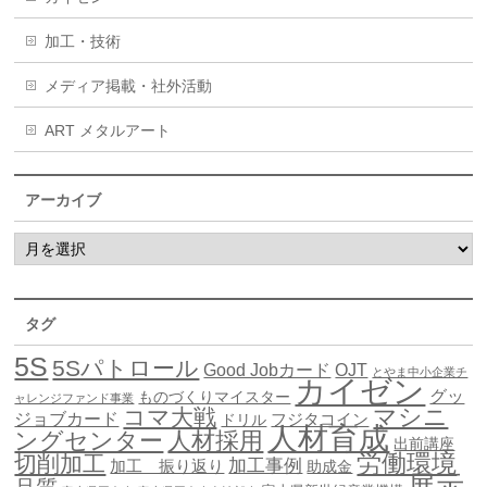
加工・技術
メディア掲載・社外活動
ART メタルアート
アーカイブ
タグ
5S
5Sパトロール
Good Jobカード
OJT
とやま中小企業チ
カイゼン
グッ
ものづくりマイスター
ャレンジファンド事業
マシニ
コマ大戦
ジョブカード
ドリル
フジタコイン
人材育成
ングセンター
人材採用
出前講座
労働環境
切削加工
加工事例
加工 振り返り
助成金
展示