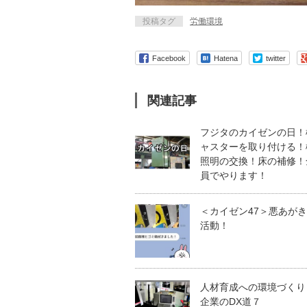
投稿タグ
労働環境
Facebook
Hatena
twitter
関連記事
フジタのカイゼンの日！
ャスターを取り付ける！
照明の交換！床の補修！
員でやります！
＜カイゼン47＞悪あが
活動！
人材育成への環境づくり
企業のDX道７