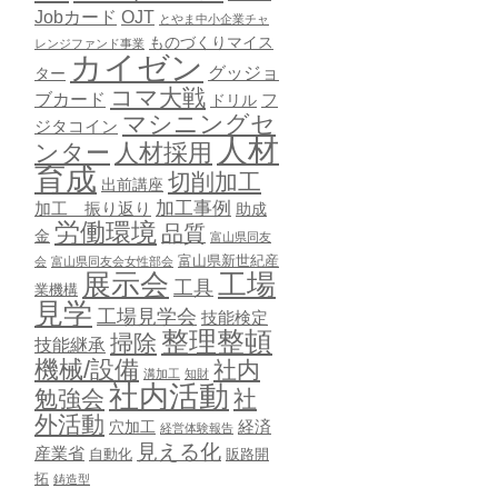
Jobカード
OJT
とやま中小企業チャ
ものづくりマイス
レンジファンド事業
カイゼン
グッジョ
ター
コマ大戦
ブカード
ドリル
フ
マシニングセ
ジタコイン
人材
ンター
人材採用
育成
切削加工
出前講座
加工事例
加工 振り返り
助成
労働環境
品質
金
富山県同友
富山県新世紀産
会
富山県同友会女性部会
展示会
工場
工具
業機構
見学
工場見学会
技能検定
整理整頓
掃除
技能継承
機械/設備
社内
溝加工
知財
社内活動
勉強会
社
外活動
穴加工
経済
経営体験報告
見える化
産業省
自動化
販路開
拓
鋳造型