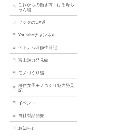
これからの働き方～はる母ち
ゃん編
フジタのDX道
Youtubeチャンネル
ベトナム研修生日記
富山魅力発見編
モノづくり編
移住女子モノづくり魅力発見
記
イベント
自社製品開発
お知らせ