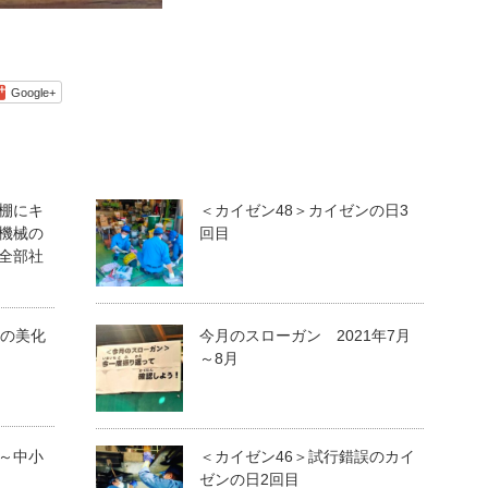
Google+
棚にキ
＜カイゼン48＞カイゼンの日3
機械の
回目
全部社
きの美化
今月のスローガン 2021年7月
～8月
～中小
＜カイゼン46＞試行錯誤のカイ
ゼンの日2回目