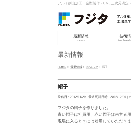
アルミ削出加工・金型製作・CNC三次元測定
最新情報
技術情
news
technol
最新情報
HOME
»
最新情報
»
お知らせ
»
帽子
帽子
投稿日 : 2012/11/29
最終更新日時 : 2015/12/26
フジタの帽子を作りました。
青い帽子は社員用、赤い帽子は来客者
現場に入るときには着用していただき