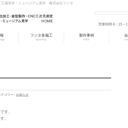
・工場見学・ミュージアム見学 株式会社フジタ
営業時間 8：15
報
フジタ多脳工
製作事例
会
ogy
quality
info
c
カテゴリー :
お知らせ
用です。
ます。