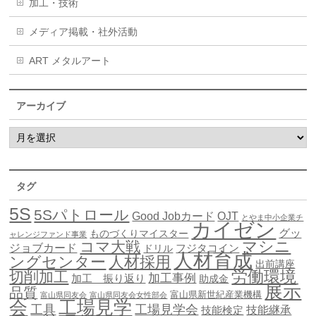
加工・技術
メディア掲載・社外活動
ART メタルアート
アーカイブ
タグ
5S
5Sパトロール
Good Jobカード
OJT
とやま中小企業チ
カイゼン
グッ
ものづくりマイスター
ャレンジファンド事業
マシニ
コマ大戦
ジョブカード
ドリル
フジタコイン
人材育成
ングセンター
人材採用
出前講座
労働環境
切削加工
加工事例
加工 振り返り
助成金
展示
品質
富山県新世紀産業機構
富山県同友会
富山県同友会女性部会
会
工場見学
工具
工場見学会
技能継承
技能検定