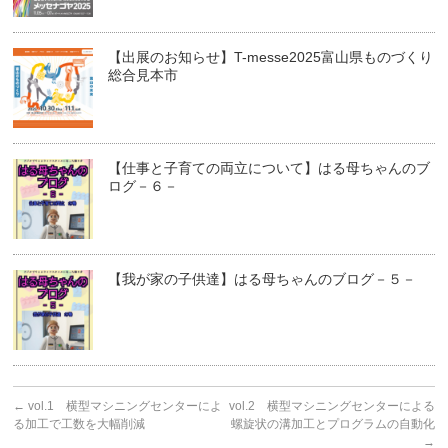
【出展のお知らせ】T-messe2025富山県ものづくり
総合見本市
【仕事と子育ての両立について】はる母ちゃんのブ
ログ－６－
【我が家の子供達】はる母ちゃんのブログ－５－
←
vol.1 横型マシニングセンターによ
vol.2 横型マシニングセンターによる
る加工で工数を大幅削減
螺旋状の溝加工とプログラムの自動化
→