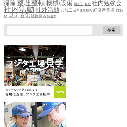
整理整頓
機械/設備
掃除
社内勉強会
溝加工
知財
社内活動
社外活動
穴加工
経済産業省
自動
経営体験報告
見える化
化
販路開拓
鋳造型