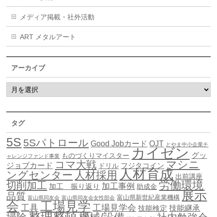
メディア掲載・社外活動
ART メタルアート
アーカイブ
タグ
5S
5Sパトロール
Good Jobカード
OJT
とやま中小企業チ
カイゼン
グッ
ものづくりマイスター
ャレンジファンド事業
マシニ
コマ大戦
ジョブカード
ドリル
フジタコイン
人材育成
ングセンター
人材採用
出前講座
労働環境
切削加工
加工事例
加工 振り返り
助成金
展示
品質
富山県新世紀産業機構
富山県同友会
富山県同友会女性部会
会
工場見学
工具
工場見学会
技能継承
技能検定
整理整頓