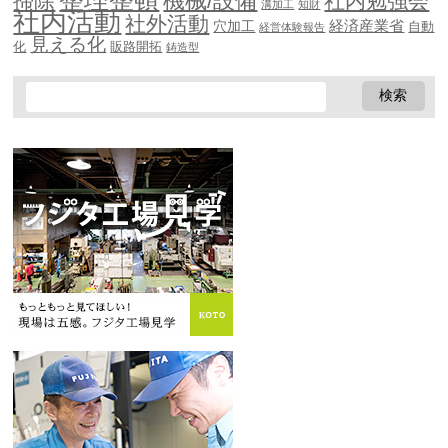
機械/設備
掃除
社内勉強会
溝加工
知財
社内活動
社外活動
穴加工
経済産業省
自動
経営体験報告
見える化
化
販路開拓
鋳造型