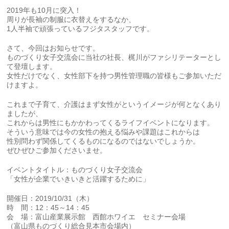
2019年も10月に突入！
周りが長袖の制服に衣替えをするなか、
1人半袖で頑張っているフジタスタッフです。
さて、今回はお知らせです。
ものづくり女子交流会に当社の社長、梶川がファシリテーターとし
て登壇します。
女性だけでなく、女性部下を持つ男性管理職の皆様もご参加いただ
けますよ。
これまで子育て、介護はまず女性がというイメージが何となくあり
ましたが、
これからは男性にもかかわってくるライフイベントになります。
そういう意味では今の女性の抱える悩みや課題はこれからは
性別問わず関係してくるものになるのではないでしょうか。
ぜひぜひご参加くださいませ。
イベントタイトル：ものづくり女子交流会
「女性が企業でいきいきと活躍するために」
開催日：2019/10/31（木）
時 間：12：45～14：45
会 場：富山産業展示館 西館ホワイエ セミナー会場
（富山県ものづくり総合見本市会場内）