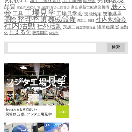
加工事例
加工 振り返り
助成金
展示
品質
富山県新世紀産業機構
富山県同友会
富山県同友会女性部会
会
工場見学
工具
工場見学会
技能継承
技能検定
整理整頓
機械/設備
掃除
社内勉強会
溝加工
知財
社内活動
社外活動
穴加工
経済産業省
自動
経営体験報告
見える化
化
販路開拓
鋳造型