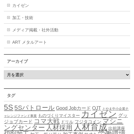
カイゼン
加工・技術
メディア掲載・社外活動
ART メタルアート
アーカイブ
タグ
5S
5Sパトロール
Good Jobカード
OJT
とやま中小企業チ
カイゼン
グッ
ものづくりマイスター
ャレンジファンド事業
マシニ
コマ大戦
ジョブカード
ドリル
フジタコイン
人材育成
ングセンター
人材採用
出前講座
労働環境
切削加工