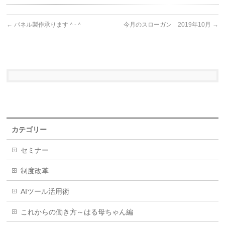
←
パネル製作承ります＾-＾
今月のスローガン 2019年10月
→
カテゴリー
セミナー
制度改革
AIツール活用術
これからの働き方～はる母ちゃん編