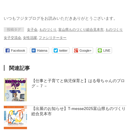
いつもフジタブログをお読みいただきありがとうございます。
投稿タグ
女子会
,
ものづくり
,
富山県ものづくり総合見本市
,
ものづくり
女子交流会
,
女性活躍
,
ファシリテーター
Facebook
Hatena
twitter
Google+
LINE
関連記事
【仕事と子育てと病児保育と】はる母ちゃんのブロ
グ－７－
【出展のお知らせ】T-messe2025富山県ものづくり
総合見本市