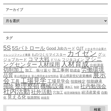
アーカイブ
タグ
5S
5Sパトロール
Good Jobカード
OJT
とやま中小企業チ
カイゼン
グッ
ものづくりマイスター
ャレンジファンド事業
マシニ
コマ大戦
ジョブカード
ドリル
フジタコイン
人材育成
ングセンター
人材採用
出前講座
労働環境
切削加工
加工事例
加工 振り返り
助成金
展示
品質
富山県新世紀産業機構
富山県同友会
富山県同友会女性部会
会
工場見学
工具
工場見学会
技能継承
技能検定
整理整頓
機械/設備
掃除
社内勉強会
溝加工
知財
社内活動
社外活動
穴加工
経済産業省
自動
経営体験報告
見える化
化
販路開拓
鋳造型