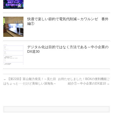
快適で楽しい節約で電気代削減～カワルンゼ 番外
編①
デジタル化は目的ではなく方法である～中小企業の
DX道30
←
【第22回】富山魅力発見！～見た目
お待たせしました！BOXの便利機能ご
はちょっと･･･だけど美味しい深海魚～
紹介①～中小企業のDX道10
→