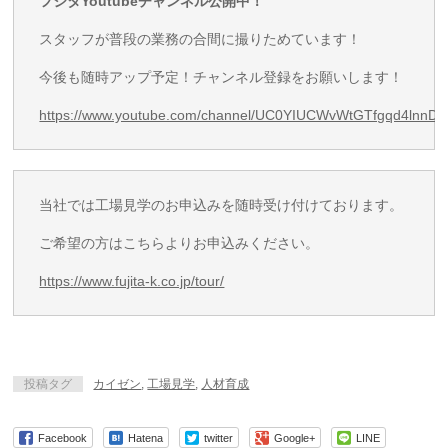
フジタYoutubeチャンネル公開中！
スタッフが普段の業務の合間に撮りためています！
今後も随時アップ予定！チャンネル登録をお願いします！
https://www.youtube.com/channel/UC0YIUCWvWtGTfgqd4lnnD
当社では工場見学のお申込みを随時受け付けております。
ご希望の方はこちらよりお申込みください。
https://www.fujita-k.co.jp/tour/
投稿タグ
カイゼン
,
工場見学
,
人材育成
Facebook
Hatena
twitter
Google+
LINE