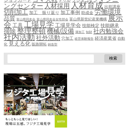
ジョブカード
ドリル
フジタコイン
人材育成
ングセンター
人材採用
出前講座
労働環境
切削加工
加工事例
加工 振り返り
助成金
展示
品質
富山県新世紀産業機構
富山県同友会
富山県同友会女性部会
会
工場見学
工具
工場見学会
技能継承
技能検定
整理整頓
機械/設備
掃除
社内勉強会
溝加工
知財
社内活動
社外活動
穴加工
経済産業省
自動
経営体験報告
見える化
化
販路開拓
鋳造型