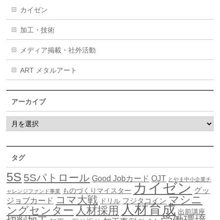
カイゼン
加工・技術
メディア掲載・社外活動
ART メタルアート
アーカイブ
タグ
5S
5Sパトロール
Good Jobカード
OJT
とやま中小企業チ
カイゼン
グッ
ものづくりマイスター
ャレンジファンド事業
マシニ
コマ大戦
ジョブカード
ドリル
フジタコイン
人材育成
ングセンター
人材採用
出前講座