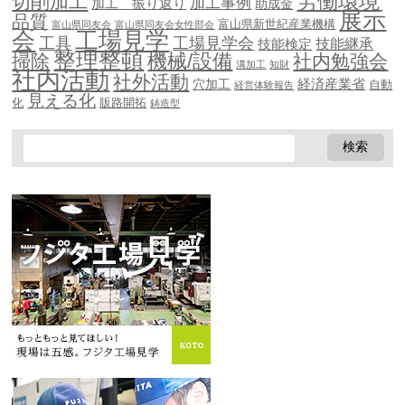
労働環境
切削加工
加工事例
加工 振り返り
助成金
展示
品質
富山県新世紀産業機構
富山県同友会
富山県同友会女性部会
会
工場見学
工具
工場見学会
技能継承
技能検定
整理整頓
機械/設備
掃除
社内勉強会
溝加工
知財
社内活動
社外活動
穴加工
経済産業省
自動
経営体験報告
見える化
化
販路開拓
鋳造型