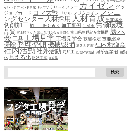
とやま中小企業チ
カイゼン
グッ
ものづくりマイスター
ャレンジファンド事業
マシニ
コマ大戦
ジョブカード
ドリル
フジタコイン
人材育成
ングセンター
人材採用
出前講座
労働環境
切削加工
加工事例
加工 振り返り
助成金
展示
品質
富山県新世紀産業機構
富山県同友会
富山県同友会女性部会
会
工場見学
工具
工場見学会
技能継承
技能検定
整理整頓
機械/設備
掃除
社内勉強会
溝加工
知財
社内活動
社外活動
穴加工
経済産業省
自動
経営体験報告
見える化
化
販路開拓
鋳造型