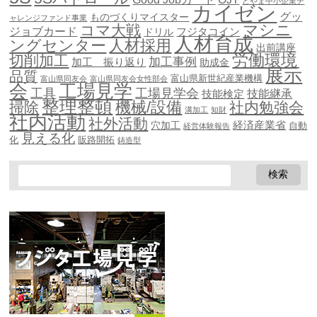
とやま中小企業チ
カイゼン
グッ
ものづくりマイスター
ャレンジファンド事業
マシニ
コマ大戦
ジョブカード
ドリル
フジタコイン
人材育成
ングセンター
人材採用
出前講座
労働環境
切削加工
加工事例
加工 振り返り
助成金
展示
品質
富山県新世紀産業機構
富山県同友会
富山県同友会女性部会
会
工場見学
工具
工場見学会
技能継承
技能検定
整理整頓
機械/設備
掃除
社内勉強会
溝加工
知財
社内活動
社外活動
穴加工
経済産業省
自動
経営体験報告
見える化
化
販路開拓
鋳造型