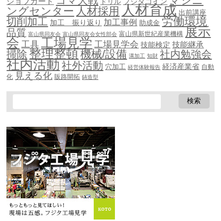
マシニ
コマ大戦
ジョブカード
ドリル
フジタコイン
人材育成
ングセンター
人材採用
出前講座
労働環境
切削加工
加工事例
加工 振り返り
助成金
展示
品質
富山県新世紀産業機構
富山県同友会
富山県同友会女性部会
会
工場見学
工具
工場見学会
技能継承
技能検定
整理整頓
機械/設備
掃除
社内勉強会
溝加工
知財
社内活動
社外活動
穴加工
経済産業省
自動
経営体験報告
見える化
化
販路開拓
鋳造型