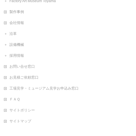
Factory Art Museum Toyama
製作事例
会社情報
沿革
設備機械
採用情報
お問い合せ窓口
お見積ご依頼窓口
工場見学・ミュージアム見学お申込み窓口
ＦＡＱ
サイトポリシー
サイトマップ