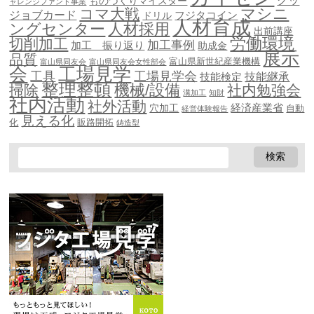
グッ
ものづくりマイスター
ャレンジファンド事業
マシニ
コマ大戦
ジョブカード
ドリル
フジタコイン
人材育成
ングセンター
人材採用
出前講座
労働環境
切削加工
加工事例
加工 振り返り
助成金
展示
品質
富山県新世紀産業機構
富山県同友会
富山県同友会女性部会
会
工場見学
工具
工場見学会
技能継承
技能検定
整理整頓
機械/設備
掃除
社内勉強会
溝加工
知財
社内活動
社外活動
穴加工
経済産業省
自動
経営体験報告
見える化
化
販路開拓
鋳造型