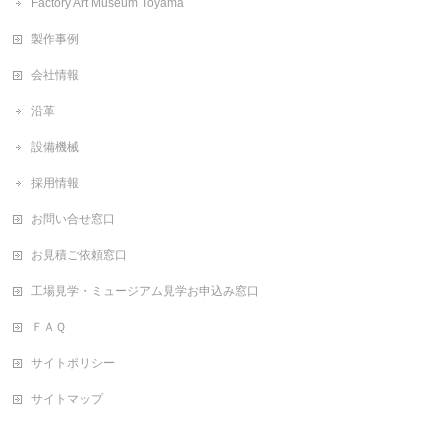
Factory Art Museum Toyama
製作事例
会社情報
沿革
設備機械
採用情報
お問い合せ窓口
お見積ご依頼窓口
工場見学・ミュージアム見学お申込み窓口
ＦＡＱ
サイトポリシー
サイトマップ