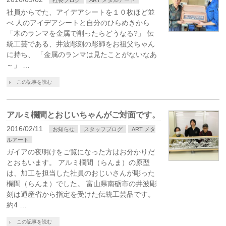
社員からでた、アイデアシートを１０枚ほど並
べ 人のアイデアシートと自分のひらめきから
「木のランマを金属で削ったらどうなる?」 伝
統工芸である、井波彫刻の彫師をお祖父ちゃん
に持ち、 「金属のランマは見たことがないなあ
～」 …
この記事を読む
アルミ欄間とおじいちゃんがご対面です。
2016/02/11
お知らせ
スタッフブログ
ART メタ
ルアート
ガイアの夜明けをご覧になった方はお分かりだ
とおもいます。 アルミ欄間（らんま）の原型
は、加工を担当した社員のおじいさんが彫った
欄間（らんま）でした。 富山県南砺市の井波彫
刻は通産省から指定を受けた伝統工芸品です。
約4 …
この記事を読む