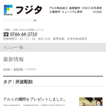
ご相談・お問い合せはお気軽にどうぞ。
0766-64-3710
営業時間 8：15～17：10 休日 土日、夏季休暇、年末年始休暇等
メニュー一覧↓
最新情報
HOME
»
最新情報
»
井波彫刻
タグ : 井波彫刻
アルミの欄間をプレゼントしました。
2016/09/02
社長ブログ
ART メタルアート