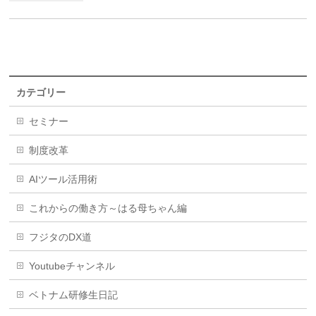
カテゴリー
セミナー
制度改革
AIツール活用術
これからの働き方～はる母ちゃん編
フジタのDX道
Youtubeチャンネル
ベトナム研修生日記