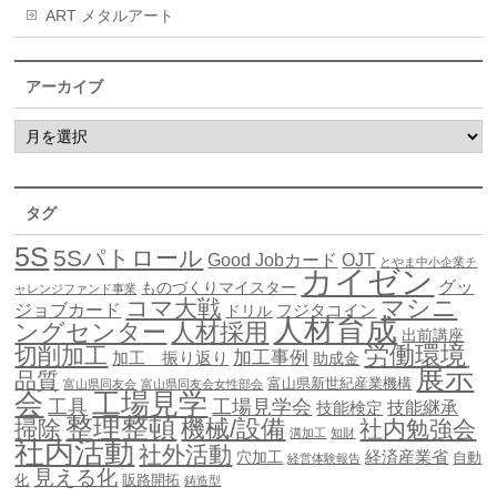
ART メタルアート
アーカイブ
タグ
5S
5Sパトロール
Good Jobカード
OJT
とやま中小企業チ
カイゼン
グッ
ものづくりマイスター
ャレンジファンド事業
マシニ
コマ大戦
ジョブカード
ドリル
フジタコイン
人材育成
ングセンター
人材採用
出前講座
労働環境
切削加工
加工事例
加工 振り返り
助成金
展示
品質
富山県新世紀産業機構
富山県同友会
富山県同友会女性部会
会
工場見学
工具
工場見学会
技能継承
技能検定
整理整頓
機械/設備
掃除
社内勉強会
溝加工
知財
社内活動
社外活動
穴加工
経済産業省
自動
経営体験報告
見える化
化
販路開拓
鋳造型