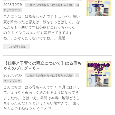
2025/10/29
これからの働き方～はる母ちゃん編
ス
タッフブログ
こんにちは、はる母ちゃんです！ ようやく暑い
夏が終わったと思えば、秋をすっとばして、 な
んだかもう寒いですね💦秋どこ行っちゃった
の？！ インフルエンザも流行ってきてます
ね。。かかりたくないですね。。 最近 …
この記事を読む
【仕事と子育ての両立について】はる母ち
ゃんのブログ－６－
2025/09/05
これからの働き方～はる母ちゃん編
ス
タッフブログ
こんにちは、はる母ちゃんです！ ９月にはいっ
て、ようやく夜涼しく過ごせるようになってき
ましたね。 とはいえ、昼間は本当に地球どうし
ちゃったんだ！？というくらい暑すぎて、 困っ
たもんですね💦 ということで、 …