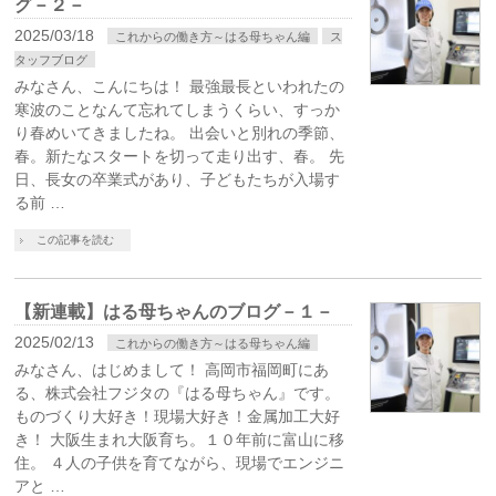
グ－２－
2025/03/18
これからの働き方～はる母ちゃん編
ス
タッフブログ
みなさん、こんにちは！ 最強最長といわれたの
寒波のことなんて忘れてしまうくらい、すっか
り春めいてきましたね。 出会いと別れの季節、
春。新たなスタートを切って走り出す、春。 先
日、長女の卒業式があり、子どもたちが入場す
る前 …
この記事を読む
【新連載】はる母ちゃんのブログ－１－
2025/02/13
これからの働き方～はる母ちゃん編
みなさん、はじめまして！ 高岡市福岡町にあ
る、株式会社フジタの『はる母ちゃん』です。
ものづくり大好き！現場大好き！金属加工大好
き！ 大阪生まれ大阪育ち。１０年前に富山に移
住。 ４人の子供を育てながら、現場でエンジニ
アと …