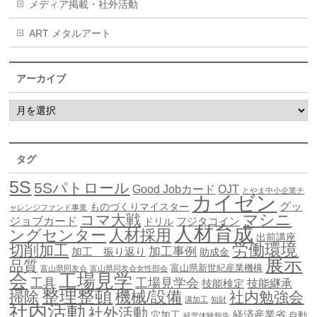
メディア掲載・社外活動
ART メタルアート
アーカイブ
タグ
5S
5Sパトロール
Good Jobカード
OJT
とやま中小企業チ
カイゼン
グッ
ものづくりマイスター
ャレンジファンド事業
マシニ
コマ大戦
ジョブカード
ドリル
フジタコイン
人材育成
ングセンター
人材採用
出前講座
労働環境
切削加工
加工事例
加工 振り返り
助成金
展示
品質
富山県新世紀産業機構
富山県同友会
富山県同友会女性部会
会
工場見学
工具
工場見学会
技能継承
技能検定
整理整頓
機械/設備
掃除
社内勉強会
溝加工
知財
社内活動
社外活動
穴加工
経済産業省
自動
経営体験報告