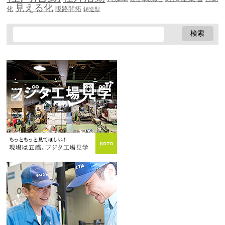
見える化
化
販路開拓
鋳造型