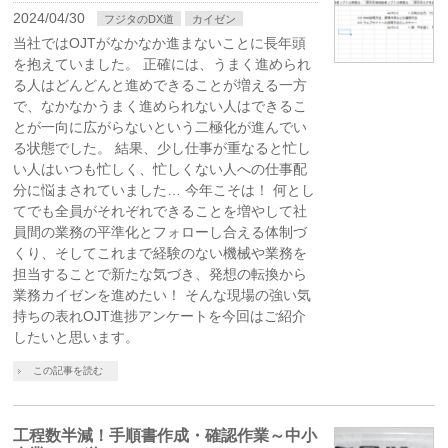
2024/04/30
フジタのDX道
カイゼン
当社ではOJTがなかなか進まないことに長年頭
を抱えていました。 正確には、うまく進められ
る人はどんどんと進めできることが増える一方
で、なかなかうまく進められない人はできるこ
とが一向に広がらないという二極化が進んでい
る状態でした。 結果、少し仕事が重なると忙し
い人はいつも忙しく、忙しくない人への仕事配
分に悩まされていました… 今年こそは！ 何とし
てでも全員がそれぞれできることを増やして社
員間の業務の平準化とフォローし合える体制づ
くり、そしてこれまで経験のない機械や業務を
担当することで新たな気づき、発想の転換から
業務カイゼンを進めたい！ そんな現場の強い気
持ちの表れOJT進捗アンケートを今回はご紹介
したいと思います。
この記事を読む
工程数半減！手順書作成・確認作業～中小