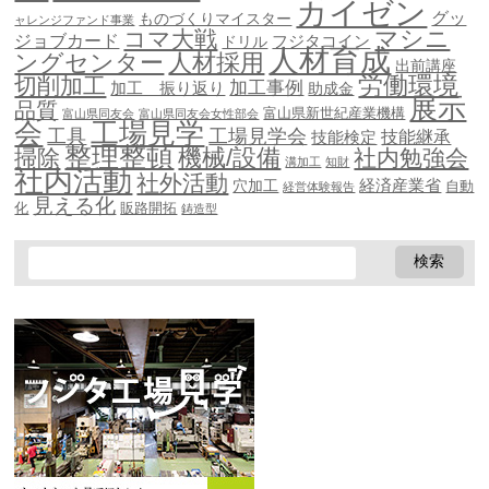
カイゼン
グッ
ものづくりマイスター
ャレンジファンド事業
マシニ
コマ大戦
ジョブカード
ドリル
フジタコイン
人材育成
ングセンター
人材採用
出前講座
労働環境
切削加工
加工事例
加工 振り返り
助成金
展示
品質
富山県新世紀産業機構
富山県同友会
富山県同友会女性部会
会
工場見学
工具
工場見学会
技能継承
技能検定
整理整頓
機械/設備
掃除
社内勉強会
溝加工
知財
社内活動
社外活動
穴加工
経済産業省
自動
経営体験報告
見える化
化
販路開拓
鋳造型