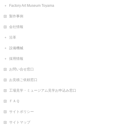
Factory Art Museum Toyama
製作事例
会社情報
沿革
設備機械
採用情報
お問い合せ窓口
お見積ご依頼窓口
工場見学・ミュージアム見学お申込み窓口
ＦＡＱ
サイトポリシー
サイトマップ