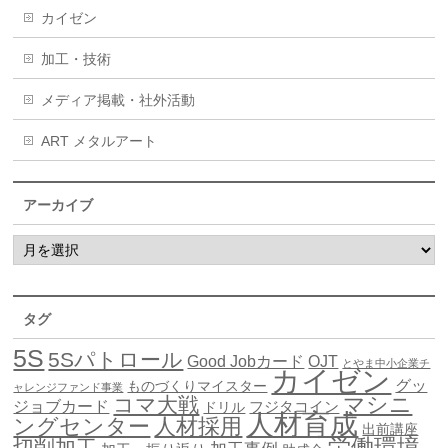
カイゼン
加工・技術
メディア掲載・社外活動
ART メタルアート
アーカイブ
タグ
5S
5Sパトロール
Good Jobカード
OJT
とやま中小企業チ
カイゼン
グッ
ものづくりマイスター
ャレンジファンド事業
マシニ
コマ大戦
ジョブカード
ドリル
フジタコイン
人材育成
ングセンター
人材採用
出前講座
労働環境
切削加工