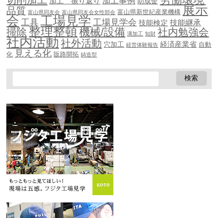
加工事例
加工 振り返り
助成金
展示
品質
富山県新世紀産業機構
富山県同友会
富山県同友会女性部会
会
工場見学
工具
工場見学会
技能継承
技能検定
整理整頓
機械/設備
掃除
社内勉強会
溝加工
知財
社内活動
社外活動
穴加工
経済産業省
自動
経営体験報告
見える化
化
販路開拓
鋳造型