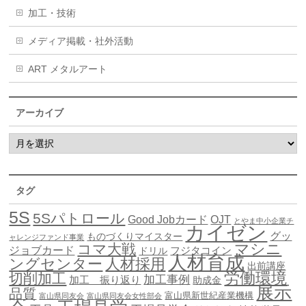
加工・技術
メディア掲載・社外活動
ART メタルアート
アーカイブ
タグ
5S
5Sパトロール
Good Jobカード
OJT
とやま中小企業チ
カイゼン
グッ
ものづくりマイスター
ャレンジファンド事業
マシニ
コマ大戦
ジョブカード
ドリル
フジタコイン
人材育成
ングセンター
人材採用
出前講座
労働環境
切削加工
加工事例
加工 振り返り
助成金
展示
品質
富山県新世紀産業機構
富山県同友会
富山県同友会女性部会