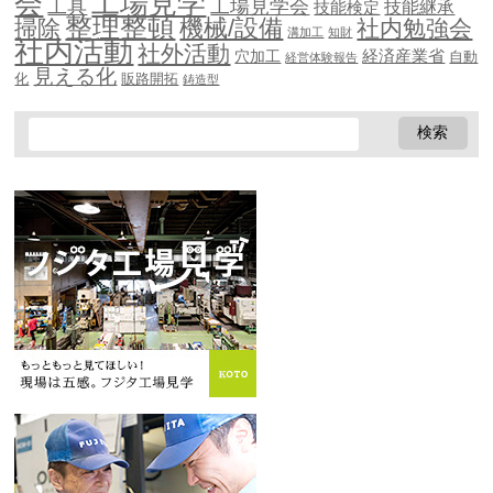
会
工場見学
工具
工場見学会
技能継承
技能検定
整理整頓
機械/設備
掃除
社内勉強会
溝加工
知財
社内活動
社外活動
穴加工
経済産業省
自動
経営体験報告
見える化
化
販路開拓
鋳造型