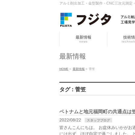
アルミ削出加工・金型製作・CNC三次元測定
最新情報
技術情
news
technol
最新情報
HOME
»
最新情報
»
菅笠
タグ : 菅笠
ベトナムと地元福岡町の共通点は
2022/08/22
スタッフブログ
皆さんこんにちは。 お盆休みいかがお
には出ず、ほぼ自宅で過ごしました。 