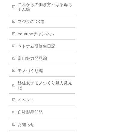
これからの働き方～はる母ち
ゃん編
フジタのDX道
Youtubeチャンネル
ベトナム研修生日記
富山魅力発見編
モノづくり編
移住女子モノづくり魅力発見
記
イベント
自社製品開発
お知らせ