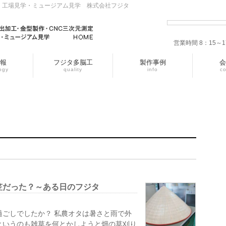
・工場見学・ミュージアム見学 株式会社フジタ
営業時間 8：15
報
フジタ多脳工
製作事例
会
ogy
quality
info
c
笠だった？～ある日のフジタ
過ごしでしたか？ 私農オタは暑さと雨で外
というのも雑草を何とかしようと畑の草刈り