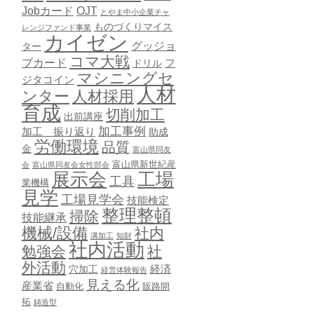
Jobカード
OJT
とやま中小企業チャ
ものづくりマイス
レンジファンド事業
カイゼン
グッジョ
ター
コマ大戦
ブカード
ドリル
フ
マシニングセ
ジタコイン
人材
ンター
人材採用
育成
切削加工
出前講座
加工事例
加工 振り返り
助成
労働環境
品質
金
富山県同友
富山県新世紀産
会
富山県同友会女性部会
展示会
工場
工具
業機構
見学
工場見学会
技能検定
整理整頓
掃除
技能継承
機械/設備
社内
溝加工
知財
社内活動
勉強会
社
外活動
穴加工
経済
経営体験報告
見える化
産業省
自動化
販路開
拓
鋳造型