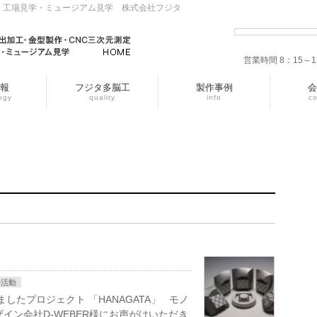
・工場見学・ミュージアム見学 株式会社フジタ
営業時間 8：15
報
フジタ多脳工
製作事例
会
ogy
quality
info
c
外活動
ましたプロジェクト 「HANAGATA」 モノ
イン会社D-WEBER様にお声がけいただき