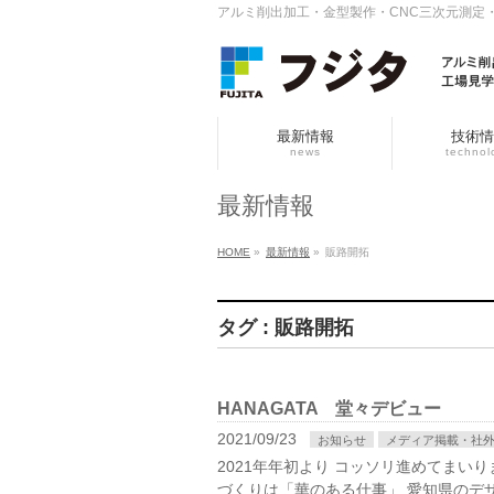
アルミ削出加工・金型製作・CNC三次元測定
最新情報
技術情
news
technol
最新情報
HOME
»
最新情報
»
販路開拓
タグ : 販路開拓
HANAGATA 堂々デビュー
2021/09/23
お知らせ
メディア掲載・社
2021年年初より コッソリ進めてまいり
づくりは「華のある仕事」 愛知県のデザ