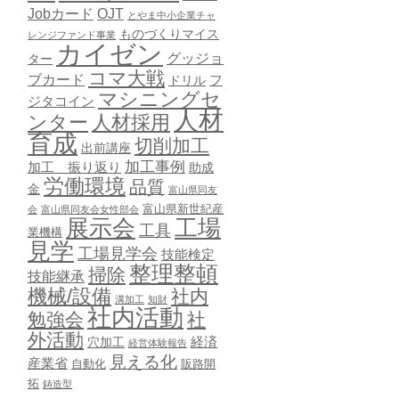
Jobカード
OJT
とやま中小企業チャ
ものづくりマイス
レンジファンド事業
カイゼン
グッジョ
ター
コマ大戦
ブカード
ドリル
フ
マシニングセ
ジタコイン
人材
ンター
人材採用
育成
切削加工
出前講座
加工事例
加工 振り返り
助成
労働環境
品質
金
富山県同友
富山県新世紀産
会
富山県同友会女性部会
展示会
工場
工具
業機構
見学
工場見学会
技能検定
整理整頓
掃除
技能継承
機械/設備
社内
溝加工
知財
社内活動
勉強会
社
外活動
穴加工
経済
経営体験報告
見える化
産業省
自動化
販路開
拓
鋳造型