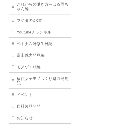
これからの働き方～はる母ち
ゃん編
フジタのDX道
Youtubeチャンネル
ベトナム研修生日記
富山魅力発見編
モノづくり編
移住女子モノづくり魅力発見
記
イベント
自社製品開発
お知らせ