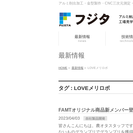
アルミ削出加工・金型製作・CNC三次元測定
最新情報
技術情
news
technol
最新情報
HOME
»
最新情報
»
LOVEメリロボ
タグ : LOVEメリロボ
FAMTオリジナル商品新メンバー
2023/04/03
自社製品開発
皆さんこんにちは。農オタスタッフです
ないものグランプリでグランプリを獲得し