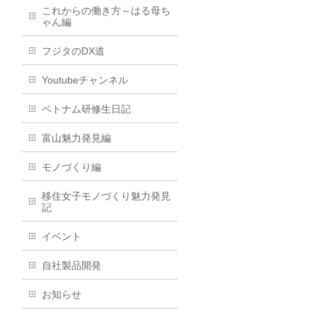
これからの働き方～はる母ち
ゃん編
フジタのDX道
Youtubeチャンネル
ベトナム研修生日記
富山魅力発見編
モノづくり編
移住女子モノづくり魅力発見
記
イベント
自社製品開発
お知らせ