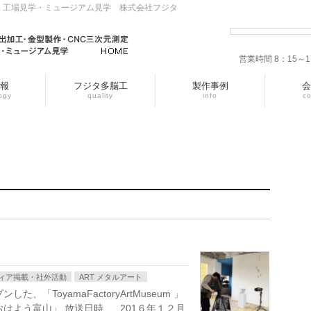
・工場見学・ミュージアム見学 株式会社フジタ
営業時間 8：15
報
フジタ多脳工
製作事例
会
ogy
quality
info
c
ィア掲載・社外活動
ART メタルアート
「ToyamaFactoryArtMuseum 」
はよう富山」 放送日時 201６年１２月