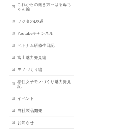
これからの働き方～はる母ち
ゃん編
フジタのDX道
Youtubeチャンネル
ベトナム研修生日記
富山魅力発見編
モノづくり編
移住女子モノづくり魅力発見
記
イベント
自社製品開発
お知らせ