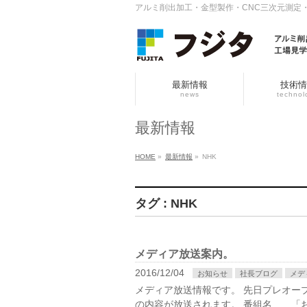
アルミ削出加工・金型製作・CNC三次元測定
最新情報
技術情
news
technol
最新情報
HOME
»
最新情報
»
NHK
タグ : NHK
メディア放送案内。
2016/12/04
お知らせ
社長ブログ
メデ
メディア放送情報です。 先日プレオープンした、
の内容が放送されます。 番組名 「お