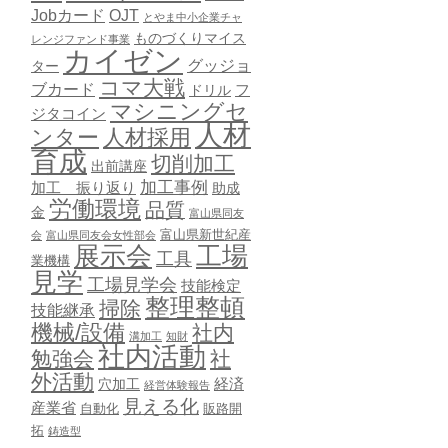
Jobカード
OJT
とやま中小企業チャ
ものづくりマイス
レンジファンド事業
カイゼン
グッジョ
ター
コマ大戦
ブカード
ドリル
フ
マシニングセ
ジタコイン
人材
ンター
人材採用
育成
切削加工
出前講座
加工事例
加工 振り返り
助成
労働環境
品質
金
富山県同友
富山県新世紀産
会
富山県同友会女性部会
展示会
工場
工具
業機構
見学
工場見学会
技能検定
整理整頓
掃除
技能継承
機械/設備
社内
溝加工
知財
社内活動
勉強会
社
外活動
穴加工
経済
経営体験報告
見える化
産業省
自動化
販路開
拓
鋳造型