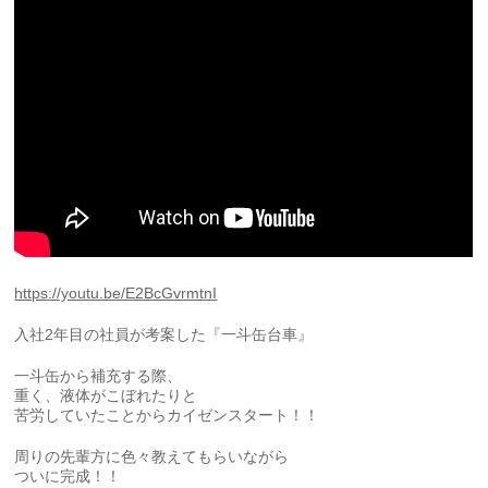
https://youtu.be/E2BcGvrmtnI
入社2年目の社員が考案した『一斗缶台車』
一斗缶から補充する際、
重く、液体がこぼれたりと
苦労していたことからカイゼンスタート！！
周りの先輩方に色々教えてもらいながら
ついに完成！！