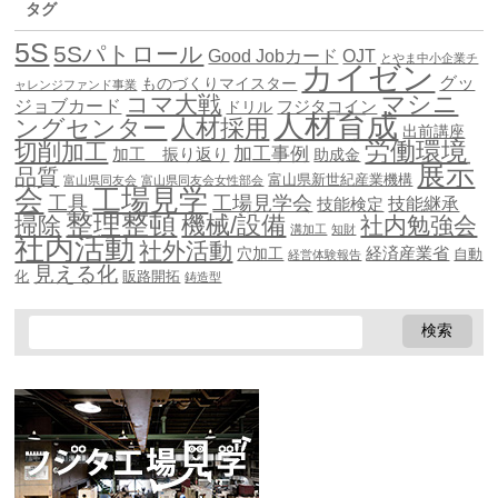
タグ
5S
5Sパトロール
Good Jobカード
OJT
とやま中小企業チ
カイゼン
グッ
ものづくりマイスター
ャレンジファンド事業
マシニ
コマ大戦
ジョブカード
ドリル
フジタコイン
人材育成
ングセンター
人材採用
出前講座
労働環境
切削加工
加工事例
加工 振り返り
助成金
展示
品質
富山県新世紀産業機構
富山県同友会
富山県同友会女性部会
会
工場見学
工具
工場見学会
技能継承
技能検定
整理整頓
機械/設備
掃除
社内勉強会
溝加工
知財
社内活動
社外活動
穴加工
経済産業省
自動
経営体験報告
見える化
化
販路開拓
鋳造型