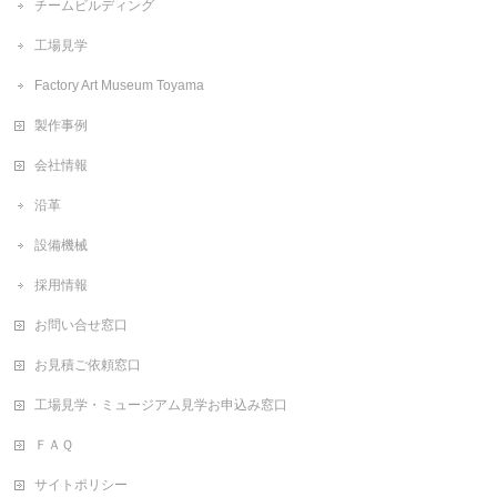
チームビルディング
工場見学
Factory Art Museum Toyama
製作事例
会社情報
沿革
設備機械
採用情報
お問い合せ窓口
お見積ご依頼窓口
工場見学・ミュージアム見学お申込み窓口
ＦＡＱ
サイトポリシー