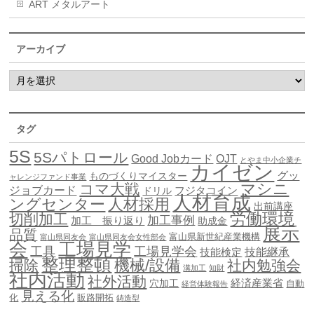
ART メタルアート
アーカイブ
タグ
5S
5Sパトロール
Good Jobカード
OJT
とやま中小企業チ
カイゼン
グッ
ものづくりマイスター
ャレンジファンド事業
マシニ
コマ大戦
ジョブカード
ドリル
フジタコイン
人材育成
ングセンター
人材採用
出前講座
労働環境
切削加工
加工事例
加工 振り返り
助成金
展示
品質
富山県新世紀産業機構
富山県同友会
富山県同友会女性部会
会
工場見学
工具
工場見学会
技能継承
技能検定
整理整頓
機械/設備
掃除
社内勉強会
溝加工
知財
社内活動
社外活動
穴加工
経済産業省
自動
経営体験報告
見える化
化
販路開拓
鋳造型