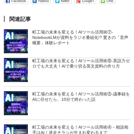
Facebook
Hatena
twitter
Google+
LINE
関連記事
町工場の未来を変える！AIツール活用術⑦-
NotebookLMが資料をラジオ番組化!? 驚きの「音声
概要」体験レポート
町工場の未来を変える！AIツール活用術⑥-英語力ゼ
ロでも大丈夫！AIで乗り切る英文資料の作り方
町工場の未来を変える！AIツール活用術⑤-議事録を
AIに任せたら、10分で終わった話
町工場の未来を変える！AIツール活用術④－相談相
手はAI！迷走チラシが生まれ変わるまで