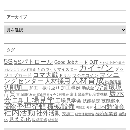
アーカイブ
タグ
5S
5Sパトロール
Good Jobカード
OJT
とやま中小企業チ
カイゼン
グッ
ものづくりマイスター
ャレンジファンド事業
マシニ
コマ大戦
ジョブカード
ドリル
フジタコイン
人材育成
ングセンター
人材採用
出前講座
労働環境
切削加工
加工事例
加工 振り返り
助成金
展示
品質
富山県新世紀産業機構
富山県同友会
富山県同友会女性部会
会
工場見学
工具
工場見学会
技能継承
技能検定
整理整頓
機械/設備
掃除
社内勉強会
溝加工
知財
社内活動
社外活動
穴加工
経済産業省
自動
経営体験報告
見える化
化
販路開拓
鋳造型