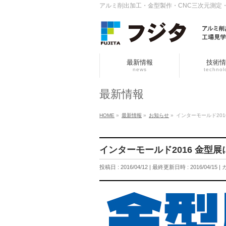
アルミ削出加工・金型製作・CNC三次元測定
最新情報
技術情
news
technol
最新情報
HOME
»
最新情報
»
お知らせ
»
インターモールド201
インターモールド2016 金型
投稿日 : 2016/04/12
最終更新日時 : 2016/04/15