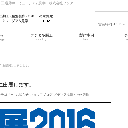
・工場見学・ミュージアム見学 株式会社フジタ
営業時間 8：15
報
フジタ多脳工
製作事例
会
ogy
quality
info
c
6 金型展に出展します。
展に出展します。
カテゴリー :
お知らせ
,
スタッフブログ
,
メディア掲載・社外活動