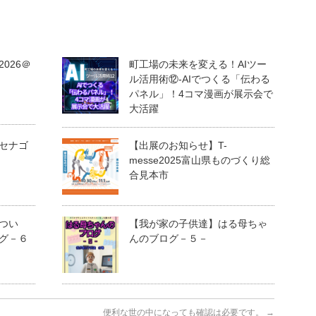
026＠
町工場の未来を変える！AIツー
ル活用術⑫-AIでつくる「伝わる
パネル」！4コマ漫画が展示会で
大活躍
セナゴ
【出展のお知らせ】T-
messe2025富山県ものづくり総
合見本市
つい
【我が家の子供達】はる母ちゃ
グ－６
んのブログ－５－
便利な世の中になっても確認は必要です。
→