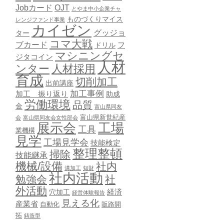
Jobカード
OJT
とやま中小企業チャ
ものづくりマイス
レンジファンド事業
カイゼン
グッジョ
ター
コマ大戦
ブカード
ドリル
フ
マシニングセ
ジタコイン
人材
ンター
人材採用
育成
切削加工
出前講座
加工事例
加工 振り返り
助成
労働環境
品質
金
富山県同友
富山県新世紀産
会
富山県同友会女性部会
展示会
工場
工具
業機構
見学
工場見学会
技能検定
整理整頓
掃除
技能継承
機械/設備
社内
溝加工
知財
社内活動
勉強会
社
外活動
穴加工
経済
経営体験報告
見える化
産業省
自動化
販路開
拓
鋳造型