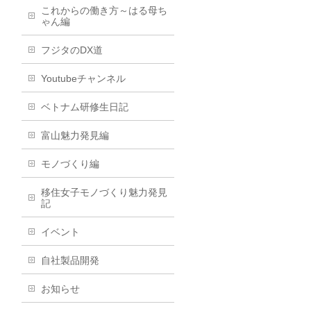
これからの働き方～はる母ち
ゃん編
フジタのDX道
Youtubeチャンネル
ベトナム研修生日記
富山魅力発見編
モノづくり編
移住女子モノづくり魅力発見
記
イベント
自社製品開発
お知らせ