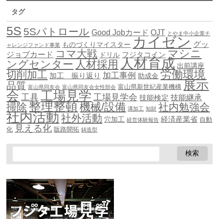
タグ
5S
5Sパトロール
Good Jobカード
OJT
とやま中小企業チ
カイゼン
グッ
ものづくりマイスター
ャレンジファンド事業
マシニ
コマ大戦
ジョブカード
ドリル
フジタコイン
人材育成
ングセンター
人材採用
出前講座
労働環境
切削加工
加工事例
加工 振り返り
助成金
展示
品質
富山県新世紀産業機構
富山県同友会
富山県同友会女性部会
会
工場見学
工具
工場見学会
技能継承
技能検定
整理整頓
機械/設備
掃除
社内勉強会
溝加工
知財
社内活動
社外活動
穴加工
経済産業省
自動
経営体験報告
見える化
化
販路開拓
鋳造型