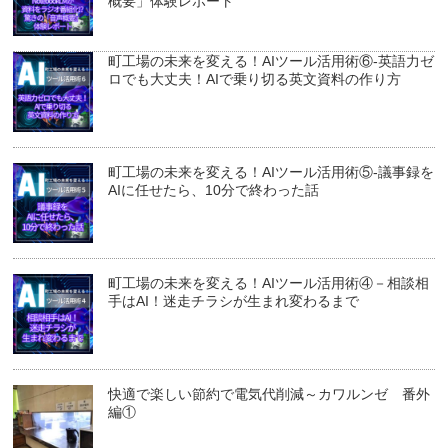
概要」体験レポート
町工場の未来を変える！AIツール活用術⑥-英語力ゼ
ロでも大丈夫！AIで乗り切る英文資料の作り方
町工場の未来を変える！AIツール活用術⑤-議事録を
AIに任せたら、10分で終わった話
町工場の未来を変える！AIツール活用術④－相談相
手はAI！迷走チラシが生まれ変わるまで
快適で楽しい節約で電気代削減～カワルンゼ 番外
編①