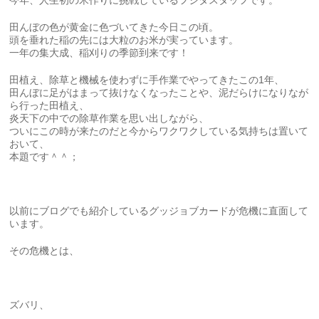
田んぼの色が黄金に色づいてきた今日この頃。
頭を垂れた稲の先には大粒のお米が実っています。
一年の集大成、稲刈りの季節到来です！
田植え、除草と機械を使わずに手作業でやってきたこの1年、
田んぼに足がはまって抜けなくなったことや、泥だらけになりなが
ら行った田植え、
炎天下の中での除草作業を思い出しながら、
ついにこの時が来たのだと今からワクワクしている気持ちは置いて
おいて、
本題です＾＾；
以前にブログでも紹介しているグッジョブカードが危機に直面して
います。
その危機とは、
ズバリ、