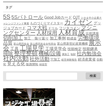
タグ
5S
5Sパトロール
Good Jobカード
OJT
とやま中小企業チ
カイゼン
グッ
ものづくりマイスター
ャレンジファンド事業
マシニ
コマ大戦
ジョブカード
ドリル
フジタコイン
人材育成
ングセンター
人材採用
出前講座
労働環境
切削加工
加工事例
加工 振り返り
助成金
展示
品質
富山県新世紀産業機構
富山県同友会
富山県同友会女性部会
会
工場見学
工具
工場見学会
技能継承
技能検定
整理整頓
機械/設備
掃除
社内勉強会
溝加工
知財
社内活動
社外活動
穴加工
経済産業省
自動
経営体験報告
見える化
化
販路開拓
鋳造型