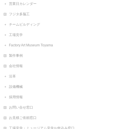
営業日カレンダー
フジタ多脳工
チームビルディング
工場見学
Factory Art Museum Toyama
製作事例
会社情報
沿革
設備機械
採用情報
お問い合せ窓口
お見積ご依頼窓口
工場見学・ミュージアム見学お申込み窓口