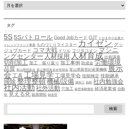
タグ
5S
5Sパトロール
Good Jobカード
OJT
とやま中小企業チ
カイゼン
グッ
ものづくりマイスター
ャレンジファンド事業
マシニ
コマ大戦
ジョブカード
ドリル
フジタコイン
人材育成
ングセンター
人材採用
出前講座
労働環境
切削加工
加工事例
加工 振り返り
助成金
展示
品質
富山県新世紀産業機構
富山県同友会
富山県同友会女性部会
会
工場見学
工具
工場見学会
技能継承
技能検定
整理整頓
機械/設備
掃除
社内勉強会
溝加工
知財
社内活動
社外活動
穴加工
経済産業省
自動
経営体験報告
見える化
化
販路開拓
鋳造型