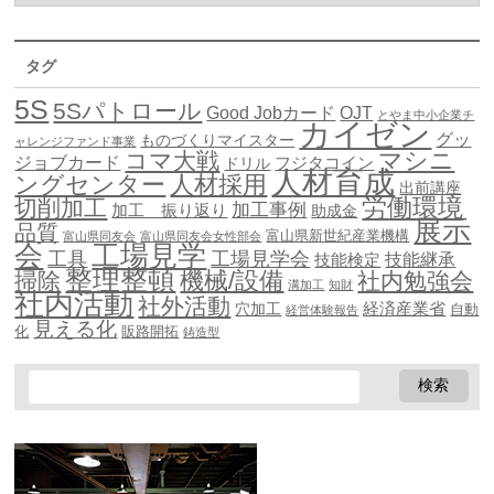
タグ
5S
5Sパトロール
Good Jobカード
OJT
とやま中小企業チ
カイゼン
グッ
ものづくりマイスター
ャレンジファンド事業
マシニ
コマ大戦
ジョブカード
ドリル
フジタコイン
人材育成
ングセンター
人材採用
出前講座
労働環境
切削加工
加工事例
加工 振り返り
助成金
展示
品質
富山県新世紀産業機構
富山県同友会
富山県同友会女性部会
会
工場見学
工具
工場見学会
技能継承
技能検定
整理整頓
機械/設備
掃除
社内勉強会
溝加工
知財
社内活動
社外活動
穴加工
経済産業省
自動
経営体験報告
見える化
化
販路開拓
鋳造型