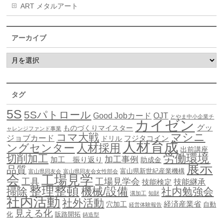
ART メタルアート
アーカイブ
タグ
5S
5Sパトロール
Good Jobカード
OJT
とやま中小企業チ
カイゼン
グッ
ものづくりマイスター
ャレンジファンド事業
マシニ
コマ大戦
ジョブカード
ドリル
フジタコイン
人材育成
ングセンター
人材採用
出前講座
労働環境
切削加工
加工事例
加工 振り返り
助成金
展示
品質
富山県新世紀産業機構
富山県同友会
富山県同友会女性部会
会
工場見学
工具
工場見学会
技能継承
技能検定
整理整頓
機械/設備
掃除
社内勉強会
溝加工
知財
社内活動
社外活動
穴加工
経済産業省
自動
経営体験報告
見える化
化
販路開拓
鋳造型