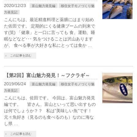
2020/12/23
富山魅力発見編
移住女子モノづくり魅
力発見記
こんにちは、最近精進料理と薬膳にはまり始め
た佐田です。 定期的にくる健康ブームの到来で
す(笑) 「健康」と一口に言っても 食、運動、睡
眠などなど･･･ 気をつけることは沢山あります
が、 食べる事が大好きな私にとっては食か …
この記事を読む
【第2回】富山魅力発見！～フクラギ～
2019/06/24
富山魅力発見編
移住女子モノづくり魅
力発見記
こんにちは、佐田です。 今回は、富山魅力発見
編です。 皆さん、富山といって思い出すもの
は何でしょうか？？ 私は”美味しい魚”です！
元々魚好き（見るのも食べるのも）なのに海な
し県 …
この記事を読む