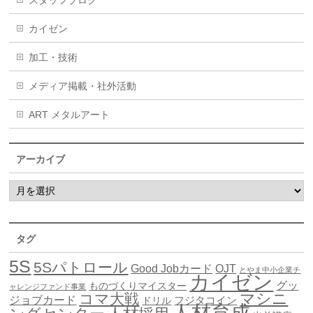
カイゼン
加工・技術
メディア掲載・社外活動
ART メタルアート
アーカイブ
タグ
5S
5Sパトロール
Good Jobカード
OJT
とやま中小企業チ
カイゼン
グッ
ものづくりマイスター
ャレンジファンド事業
マシニ
コマ大戦
ジョブカード
ドリル
フジタコイン
人材育成