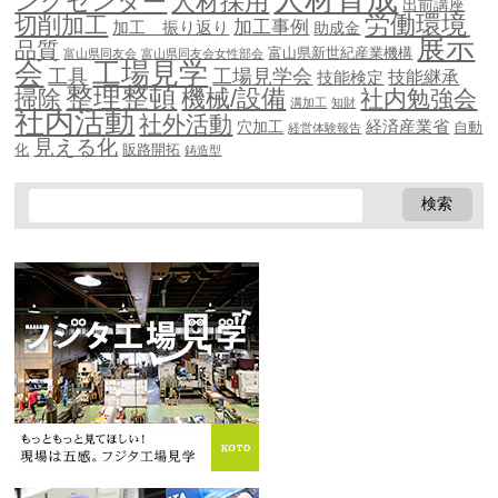
ングセンター
人材採用
出前講座
労働環境
切削加工
加工事例
加工 振り返り
助成金
展示
品質
富山県新世紀産業機構
富山県同友会
富山県同友会女性部会
会
工場見学
工具
工場見学会
技能継承
技能検定
整理整頓
機械/設備
掃除
社内勉強会
溝加工
知財
社内活動
社外活動
穴加工
経済産業省
自動
経営体験報告
見える化
化
販路開拓
鋳造型