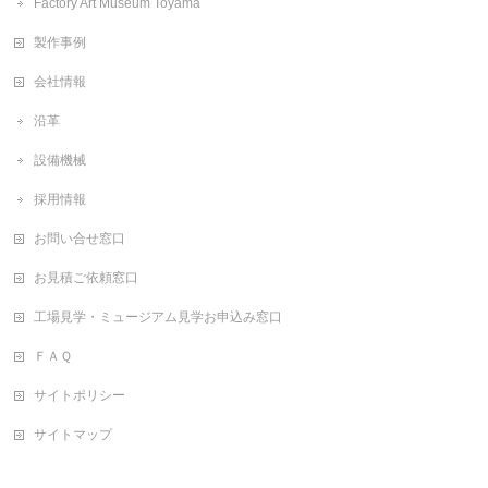
Factory Art Museum Toyama
製作事例
会社情報
沿革
設備機械
採用情報
お問い合せ窓口
お見積ご依頼窓口
工場見学・ミュージアム見学お申込み窓口
ＦＡＱ
サイトポリシー
サイトマップ