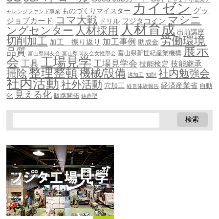
カイゼン
グッ
ものづくりマイスター
ャレンジファンド事業
マシニ
コマ大戦
ジョブカード
ドリル
フジタコイン
人材育成
ングセンター
人材採用
出前講座
労働環境
切削加工
加工事例
加工 振り返り
助成金
展示
品質
富山県新世紀産業機構
富山県同友会
富山県同友会女性部会
会
工場見学
工具
工場見学会
技能継承
技能検定
整理整頓
機械/設備
掃除
社内勉強会
溝加工
知財
社内活動
社外活動
穴加工
経済産業省
自動
経営体験報告
見える化
化
販路開拓
鋳造型