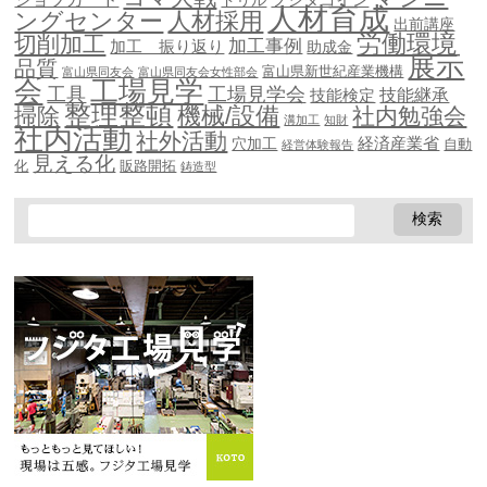
人材育成
ングセンター
人材採用
出前講座
労働環境
切削加工
加工事例
加工 振り返り
助成金
展示
品質
富山県新世紀産業機構
富山県同友会
富山県同友会女性部会
会
工場見学
工具
工場見学会
技能継承
技能検定
整理整頓
機械/設備
掃除
社内勉強会
溝加工
知財
社内活動
社外活動
穴加工
経済産業省
自動
経営体験報告
見える化
化
販路開拓
鋳造型