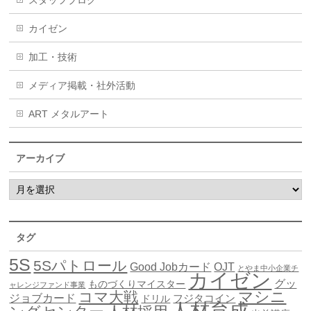
カイゼン
加工・技術
メディア掲載・社外活動
ART メタルアート
アーカイブ
タグ
5S
5Sパトロール
Good Jobカード
OJT
とやま中小企業チ
カイゼン
グッ
ものづくりマイスター
ャレンジファンド事業
マシニ
コマ大戦
ジョブカード
ドリル
フジタコイン
人材育成