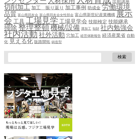
ングセンター
人材採用
出前講座
労働環境
切削加工
加工事例
加工 振り返り
助成金
展示
品質
富山県新世紀産業機構
富山県同友会
富山県同友会女性部会
会
工場見学
工具
工場見学会
技能継承
技能検定
整理整頓
機械/設備
掃除
社内勉強会
溝加工
知財
社内活動
社外活動
穴加工
経済産業省
自動
経営体験報告
見える化
化
販路開拓
鋳造型