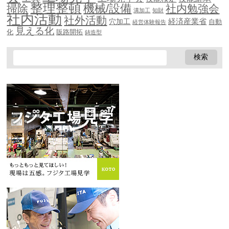
整理整頓
機械/設備
掃除
社内勉強会
溝加工
知財
社内活動
社外活動
穴加工
経済産業省
自動
経営体験報告
見える化
化
販路開拓
鋳造型