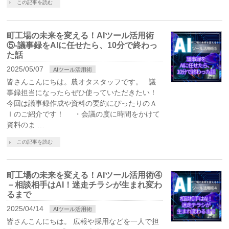
この記事を読む
町工場の未来を変える！AIツール活用術
⑤-議事録をAIに任せたら、10分で終わっ
た話
2025/05/07
AIツール活用術
皆さんこんにちは。農オタスタッフです。 議
事録担当になったらぜひ使っていただきたい！
今回は議事録作成や資料の要約にぴったりのＡ
Ｉのご紹介です！ ・会議の度に時間をかけて
資料のま …
この記事を読む
町工場の未来を変える！AIツール活用術④
－相談相手はAI！迷走チラシが生まれ変わ
るまで
2025/04/14
AIツール活用術
皆さんこんにちは。 広報や採用などを一人で担