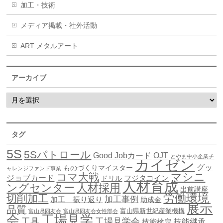
加工・技術
メディア掲載・社外活動
ART メタルアート
アーカイブ
タグ
5S
5Sパトロール
Good Jobカード
OJT
とやま中小企業チ
カイゼン
グッ
ものづくりマイスター
ャレンジファンド事業
マシニ
コマ大戦
ジョブカード
ドリル
フジタコイン
人材育成
ングセンター
人材採用
出前講座
労働環境
切削加工
加工事例
加工 振り返り
助成金
展示
品質
富山県新世紀産業機構
富山県同友会
富山県同友会女性部会
会
工場見学
工具
工場見学会
技能継承
技能検定