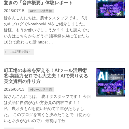
驚きの「音声概要」体験レポート
2025/07/15
AIツール活用術
皆さんこんにちは。農オタスタッフです。 5月
のAIブログでNotebookLMをご紹介しました。
皆様、もうお使いでしょうか？？ まだ読んでな
い方はこちらからどうぞ 議事録をAIに任せたら
10分で終わった話 https: …
この記事を読む
町工場の未来を変える！AIツール活用術
⑥-英語力ゼロでも大丈夫！AIで乗り切る
英文資料の作り方
2025/06/13
AIツール活用術
皆さんこんにちは。 農オタスタッフです！ 今回
は英語に自信がない方必見の内容です！ｆ
私、農オタもAIを使い始めて半年がたちまし
た。 このブログを書くと決めたことで （使わな
いとネタがないので） 最初は半分 …