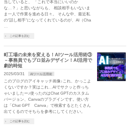
当していると、 「これで本当にいいのか
な…？」と思いながらも、 相談相手もいないま
ま一人で作業を進める日々。 そんな中、最近私
の“話し相手”になってくれているのが、AI（Cha
…
この記事を読む
町工場の未来を変える！AIツール活用術③
－事務員でもプロ並みデザイン！AI活用で
劇的時短
2025/03/31
AIツール活用術
このブログのアイキャッチ画像↓これ、かっこよ
くないですか？実はこれ…AIでサクッと作っち
ゃいましたー♪使ったのはChat GPTのカスタム
バージョン、Canvaのプラグインです。使い方
は「Chat GPT Canva」で検索するとたくさん
出てくるのでそちらを参考にしてください。
この記事を読む