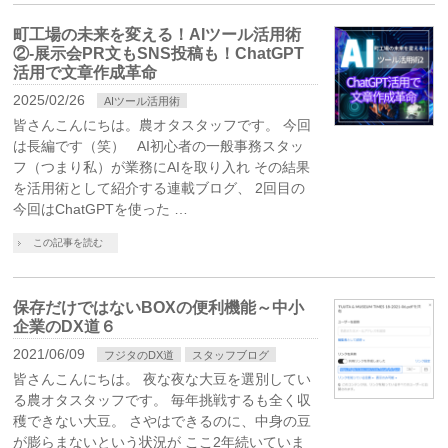
町工場の未来を変える！AIツール活用術
②-展示会PR文もSNS投稿も！ChatGPT
活用で文章作成革命
2025/02/26
AIツール活用術
皆さんこんにちは。農オタスタッフです。 今回
は長編です（笑） AI初心者の一般事務スタッ
フ（つまり私）が業務にAIを取り入れ その結果
を活用術として紹介する連載ブログ、 2回目の
今回はChatGPTを使った …
この記事を読む
保存だけではないBOXの便利機能～中小
企業のDX道６
2021/06/09
フジタのDX道
スタッフブログ
皆さんこんにちは。 夜な夜な大豆を選別してい
る農オタスタッフです。 毎年挑戦するも全く収
穫できない大豆。 さやはできるのに、中身の豆
が膨らまないという状況が ここ2年続いていま