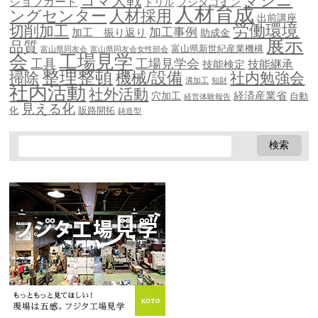
マシニ
コマ大戦
ジョブカード
ドリル
フジタコイン
人材育成
ングセンター
人材採用
出前講座
労働環境
切削加工
加工事例
加工 振り返り
助成金
展示
品質
富山県新世紀産業機構
富山県同友会
富山県同友会女性部会
会
工場見学
工具
工場見学会
技能継承
技能検定
整理整頓
機械/設備
掃除
社内勉強会
溝加工
知財
社内活動
社外活動
穴加工
経済産業省
自動
経営体験報告
見える化
化
販路開拓
鋳造型