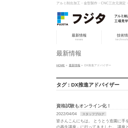
アルミ削出加工・金型製作・CNC三次元測定
最新情報
技術情
news
technol
最新情報
HOME
»
最新情報
»
DX推進アドバイザー
タグ : DX推進アドバイザー
資格試験もオンライン化！
2022/04/04
スタッフブログ
皆さんこんにちは。 とうとう造園に手
の再生講座」に行ってきました。 講座