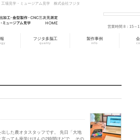
・工場見学・ミュージアム見学 株式会社フジタ
営業時間 8：15
報
フジタ多脳工
製作事例
会
ogy
quality
info
c
を出した農オタスタッフです。 先日「大地
と言っても座学はほんの2時間ほどで、 その