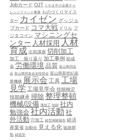
Jobカード
OJT
とやま中小企業チャ
ものづくりマイス
レンジファンド事業
カイゼン
グッジョ
ター
コマ大戦
ブカード
ドリル
フ
マシニングセ
ジタコイン
人材
ンター
人材採用
育成
切削加工
出前講座
加工事例
加工 振り返り
助成
労働環境
品質
金
富山県同友
富山県新世紀産
会
富山県同友会女性部会
展示会
工場
工具
業機構
見学
工場見学会
技能検定
整理整頓
掃除
技能継承
機械/設備
社内
溝加工
知財
社内活動
勉強会
社
外活動
穴加工
経済
経営体験報告
見える化
産業省
自動化
販路開
拓
鋳造型