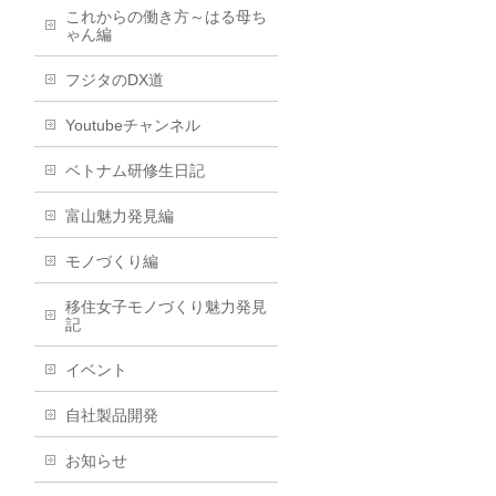
これからの働き方～はる母ち
ゃん編
フジタのDX道
Youtubeチャンネル
ベトナム研修生日記
富山魅力発見編
モノづくり編
移住女子モノづくり魅力発見
記
イベント
自社製品開発
お知らせ