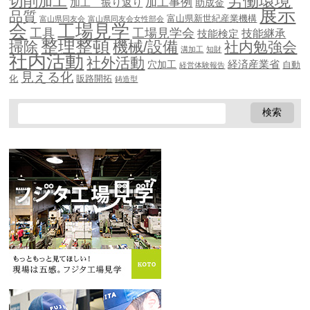
労働環境
切削加工
加工事例
加工 振り返り
助成金
展示
品質
富山県新世紀産業機構
富山県同友会
富山県同友会女性部会
会
工場見学
工具
工場見学会
技能継承
技能検定
整理整頓
機械/設備
掃除
社内勉強会
溝加工
知財
社内活動
社外活動
穴加工
経済産業省
自動
経営体験報告
見える化
化
販路開拓
鋳造型