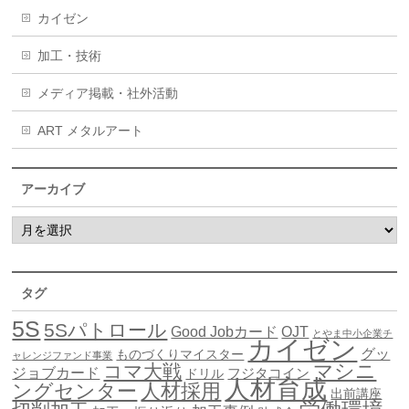
カイゼン
加工・技術
メディア掲載・社外活動
ART メタルアート
アーカイブ
タグ
5S
5Sパトロール
Good Jobカード
OJT
とやま中小企業チ
カイゼン
グッ
ものづくりマイスター
ャレンジファンド事業
マシニ
コマ大戦
ジョブカード
ドリル
フジタコイン
人材育成
ングセンター
人材採用
出前講座